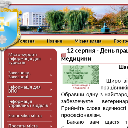
Головна
Новини
Міська влада
Про г
12 серпня - День пра
Місто-курорт:
медицини
інформація для
туристів
Шан
Захиснику,
Захисниці
Щиро ві
натисніть для
Інформація для
працівн
збільшення
ВПО
Обравши одну з найстаро
забезпечуєте ветеринар
Інформація
управлінь і відділів
Прийміть слова вдячност
професіоналізм.
Економіка міста
Бажаю вам щастя та
Проєкти міста