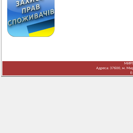
МИРГ
Адреса: 37600, м. Мирг
E