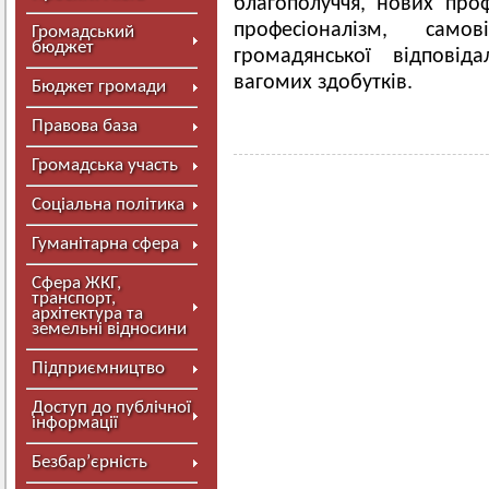
благополуччя, нових проф
професіоналізм, само
Громадський
бюджет
громадянської відповід
вагомих здобутків.
Бюджет громади
Правова база
Громадська участь
Соціальна політика
Гуманітарна сфера
Сфера ЖКГ,
транспорт,
архітектура та
земельні відносини
Підприємництво
Доступ до публічної
інформації
Безбар’єрність