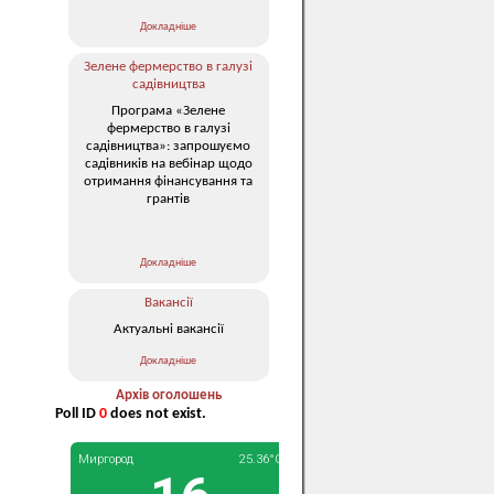
Докладніше
Зелене фермерство в галузі
садівництва
Програма «Зелене
фермерство в галузі
садівництва»: запрошуємо
садівників на вебінар щодо
отримання фінансування та
грантів
Докладніше
Вакансії
Актуальні вакансії
Докладніше
Архів оголошень
Poll ID
0
does not exist.