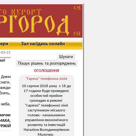
мери
Зал засідань онлайн
-03-21
кої
ОГОЛОШЕННЯ
м Днем
“Гаряча” телефонна лінія
снаги,
10 серпня 2026 року з 16 до
завжди
17 години буде проведено
лять,
особистий прийом
громадян в режимі
 неба,
“гарячої” телефонної лінії
заступником міського
овагою
голови - начальником
управління економічного
ОМАХА,
розвитку та інвестицій
ГУРЖІЙ
Наталією Володимирівною
Молочко.