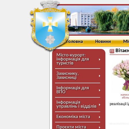
Головна
Новини
Мі
Вітає
Місто-курорт:
інформація для
туристів
Захиснику,
Захисниці
Інформація для
ВПО
натисн
збіл
Інформація
реалізації 
управлінь і відділів
Економіка міста
Проєкти міста