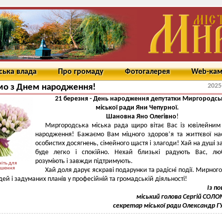
ська влада
Про громаду
Фотогалерея
Web-ка
2025
мо з Днем народження!
21 березня - День народження депутатки Миргородсь
міської ради Яни Чепурної.
Шановна Яно Олегівно
!
Миргородська міська рада щиро вітає Вас із ювілейни
народження! Бажаємо Вам міцного здоров’я та життєвої на
особистих досягнень, сімейного щастя і злагоди! Хай на душі 
буде легко і спокійно. Нехай близькі радують Вас, люб
розуміють і завжди підтримують.
іть для
ьшення
Хай доля дарує яскраві подарунки та радісні події. Мирного
ідей і задуманих планів у професійній та громадській діяльності!
Із п
міський голова Сергій СОЛ
секретар міської ради Олександр 