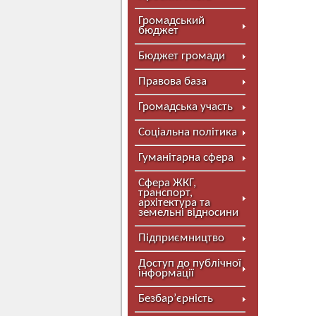
Громадський
бюджет
Бюджет громади
Правова база
Громадська участь
Соціальна політика
Гуманітарна сфера
Сфера ЖКГ,
транспорт,
архітектура та
земельні відносини
Підприємництво
Доступ до публічної
інформації
Безбар’єрність