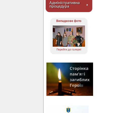
Адміністративна
процедура
Випадкове фото
Перейти до галереї