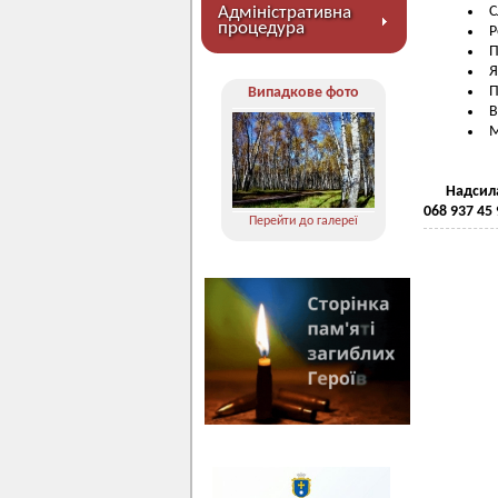
Адміністративна
С
процедура
Р
П
Я
П
Випадкове фото
В
М
Надсил
068 937 45 
Перейти до галереї