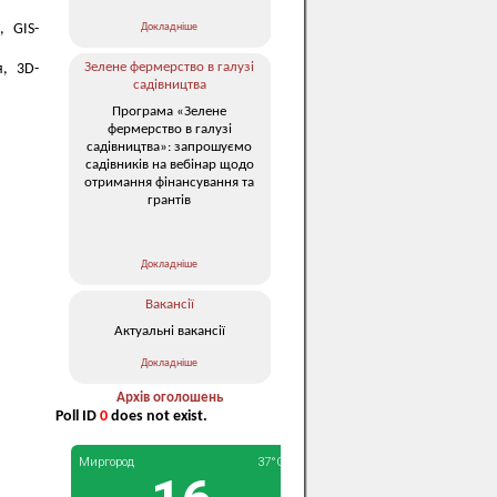
Докладніше
, GIS-
Зелене фермерство в галузі
я, 3D-
садівництва
Програма «Зелене
фермерство в галузі
садівництва»: запрошуємо
садівників на вебінар щодо
отримання фінансування та
грантів
Докладніше
Вакансії
Актуальні вакансії
Докладніше
Архів оголошень
Poll ID
0
does not exist.