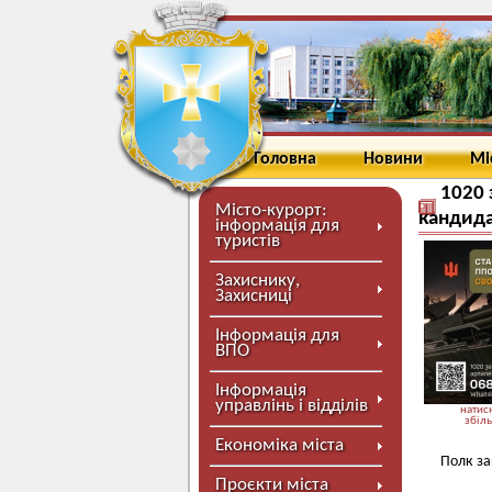
Головна
Новини
Мі
1020 
Місто-курорт:
кандида
інформація для
туристів
Захиснику,
Захисниці
Інформація для
ВПО
Інформація
управлінь і відділів
натисн
збіл
Економіка міста
Полк за
Проєкти міста