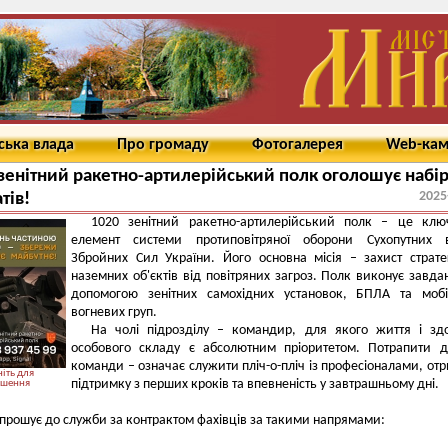
ська влада
Про громаду
Фотогалерея
Web-ка
зенітний ракетно-артилерійський полк оголошує набі
2025
тів!
1020 зенітний ракетно-артилерійський полк – це клю
елемент системи протиповітряної оборони Сухопутних в
Збройних Сил України. Його основна місія – захист страте
наземних об'єктів від повітряних загроз. Полк виконує завда
допомогою зенітних самохідних установок, БПЛА та мобі
вогневих груп.
На чолі підрозділу – командир, для якого життя і зд
особового складу є абсолютним пріоритетом. Потрапити д
команди – означає служити пліч-о-пліч із професіоналами, от
іть для
підтримку з перших кроків та впевненість у завтрашньому дні.
ьшення
прошує до служби за контрактом фахівців за такими напрямами: