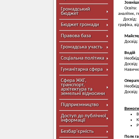
Зовніш
Освіта:
Громадський
бюджет
аналітик, 
Досвід: 
Бюджет громади
графіка, ві
Правова база
Майсте
Досвід:
Громадська участь
Водій
Соціальна політика
Необхідн
Досвід:
Гуманітарна сфера
Навички
Сфера ЖКГ,
Операт
транспорт,
Необхід
архітектура та
Досвід:
земельні відносини
Підприємництво
Вимоги 
В
Доступ до публічної
інформації
К
Р
Безбар’єрність
Полк га