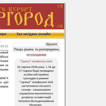
мери
Зал засідань онлайн
р
-05-21
човий
ОГОЛОШЕННЯ
ійськ
гічних
“Гаряча” телефонна лінія
ння за
10 серпня 2026 року з 16 до
льних
17 години буде проведено
особистий прийом
оров’я
громадян в режимі
“гарячої” телефонної лінії
о цієї
заступником міського
римати
голови - начальником
управління економічного
розвитку та інвестицій
Наталією Володимирівною
Молочко.