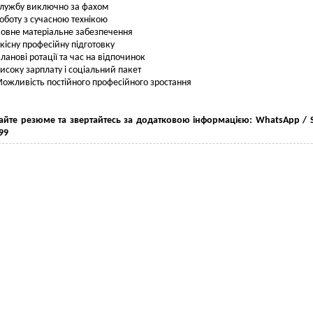
лужбу виключно за фахом
оботу з сучасною технікою
овне матеріальне забезпечення
кісну професійну підготовку
ланові ротації та час на відпочинок
исоку зарплату і соціальний пакет
ожливість постійного професійного зростання
айте резюме та звертайтесь за додатковою інформацією: WhatsApp / S
99