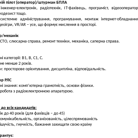
ній пілот (оператор)/штурман БПЛА
 інженер-електронік, радіотехнік, IT-фахівець, програміст, відеооператор
геодезист тощо.
системне адміністрування, програмування, монтаж інтернет-обладнанн
деоігри, VR/AR – усе, що формує мислення в просторі.
р/механік
 СТО, слюсарна справа, ремонт техніки, механіка, саперна справа.
і категорії: B1, B, C1, C.
 не менше 2 років.
: просторове орієнтування, дисципліна, відповідальність.
ор РЛС
ні знання: комп’ютерна грамотність, основи фізики.
 робота з радіоелектронною апаратурою.
до всіх кандидатів:
ік до 40 років (для фахівців – до 45)
омунікабельність, організованість, цілеспрямованість
ішучість, гнучкість, бажання захищати свою країну
рантує: