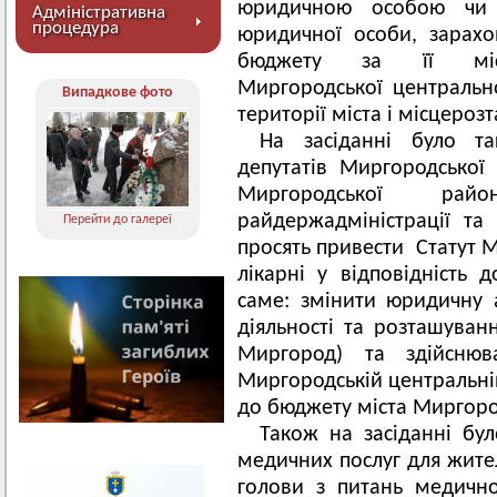
юридичною особою чи 
Адміністративна
процедура
юридичної особи, зарахо
бюджету за її місце
Миргородської центрально
Випадкове фото
території міста і місцеро
На засіданні було т
депутатів Миргородської
Миргородської рай
райдержадміністрації т
Перейти до галереї
просять привести Статут 
лікарні у відповідність 
саме: змінити юридичну 
діяльності та розташуванн
Миргород) та здійсню
Миргородській центральній
до бюджету міста Миргоро
Також на засіданні бул
медичних послуг для жител
голови з питань медично