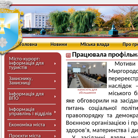
Головна
Новини
Міська влада
Про г
Працювала профільна
Місто-курорт:
інформація для
Мотив
туристів
Миргородс
перереєс
Захиснику,
Захисниці
наслідок 
натисніть для
міського 
збільшення
Інформація для
ВПО
яке обговорили на засідан
питань соціальної політ
Інформація
управлінь і відділів
правопорядку та демокр
Воєнною організацією і 
Економіка міста
здоров’я, материнства і ди
Проєкти міста