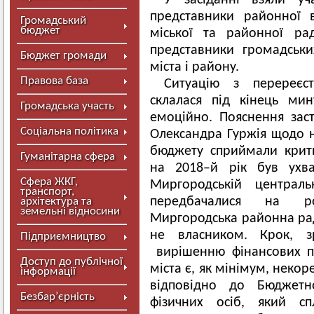
У засіданні взяли уч
представники районної в
Громадський
бюджет
міської та районної рад
представники громадськи
Бюджет громади
міста і району.
Правова база
Ситуацію з перереєс
склалася під кінець ми
Громадська участь
емоційно. Пояснення зас
Соціальна політика
Олександра Гуржія щодо 
бюджету сприймали крит
Гуманітарна сфера
на 2018–й рік був ухв
Сфера ЖКГ,
Миргородській централь
транспорт,
передбачалися на ро
архітектура та
земельні відносини
Миргородська районна рада
не власником. Крок, 
Підприємництво
вирішенню фінансових п
Доступ до публічної
міста є, як мінімум, неко
інформації
відповідно до Бюджетн
Безбар’єрність
фізичних осіб, який сп