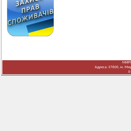
МИРГ
Адреса: 37600, м. Мирг
E