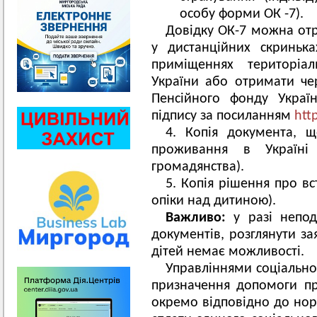
особу форми ОК -7).
Довідку ОК-7 можна от
у дистанційних скриньк
приміщеннях територіал
України або отримати че
Пенсійного фонду Украї
підпису за посиланням
htt
4. Копія документа, 
проживання в Україні
громадянства).
5. Копія рішення про вс
опіки над дитиною).
Важливо:
у разі непод
документів, розглянути з
дітей немає можливості.
Управліннями соціально
призначення допомоги п
окремо відповідно до нор