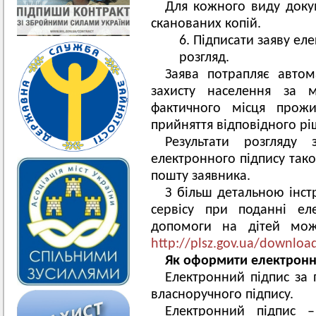
Для кожного виду доку
сканованих копій.
Підписати заяву ел
розгляд.
Заява потрапляє автом
захисту населення за м
фактичного місця прожи
прийняття відповідного рі
Результати розгляду
електронного підпису так
пошту заявника.
З більш детальною інс
сервісу при поданні ел
допомоги на дітей мож
http://plsz.gov.ua/downloa
Як оформити електронн
Електронний підпис за
власноручного підпису.
Електронний підпис 