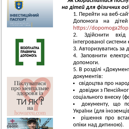
Як скористатися посл
на дітей для фізичних осі
Перейти на веб-сайт
Допомога на діте
https://dopomoga2fop.
Здійснити вхі
інтегрованої системи 
Авторизуватись за 
Заповнити електр
допомоги.
В розділі «Документ
документів:
свідоцтва про наро
довідки з Пенсійно
соціального внеску (ф
документу, що по
України (для іноземців
рішення про вста
опіки над дитиною).