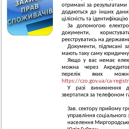
отримані за результатами 
додаються до інших даних
цілісність та ідентифікацію
За допомогою електро
документи, користува
реєструватись на державн
Документи, підписані з
мають таку саму юридичну с
Якщо у вас немає елек
можна через Акредитова
перелік яких можн
https://czo.gov.ua/ca-regist
У разі виникнення д
звертатися за телефоном га
Зав. сектору прийому г
управління соціального 
населення Миргоро