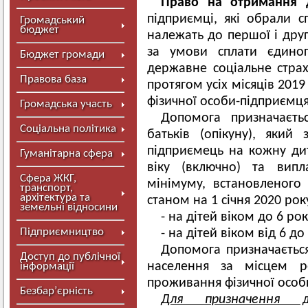
Право на отримання
підприємці, які обрали 
Громадський
бюджет
належать до першої і друг
за умови сплати єдиног
Бюджет громади
державне соціальне страх
Правова база
протягом усіх місяців 2019
фізичної особи-підприємця
Громадська участь
Допомога призначаєть
Соціальна політика
батьків (опікуну), який
підприємець на кожну ди
Гуманітарна сфера
віку (включно) та випл
Сфера ЖКГ,
мінімуму, встановленого 
транспорт,
архітектура та
станом на 1 січня 2020 року
земельні відносини
- на дітей віком до 6 рок
Підприємництво
- на дітей віком від 6 до
Допомога призначається
Доступ до публічної
населення за місцем р
інформації
проживання фізичної особ
Безбар’єрність
Для призначення д