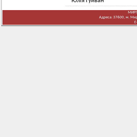
Юлія Гуйван
МИРГ
Адреса: 37600, м. Мирг
E