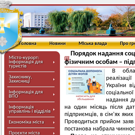
Головна
Новини
Міська влада
Про г
Порядок надання соц
Місто-курорт:
фізичним особам – під
інформація для
туристів
В обла
Захиснику,
реалізаці
Захисниці
України в
Інформація для
соціально
ВПО
натисніть для
надання до
збільшення
на один місяць після дат
Інформація
управлінь і відділів
підприємців, в сім’ях яких
Проводиться прийом заяв 
Економіка міста
постанова набрала чинност
Проєкти міста