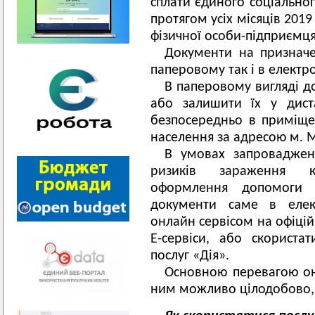
сплати єдиного соціальног
протягом усіх місяців 2019
фізичної особи-підприємця
Документи на признач
паперовому так і в електр
В паперовому вигляді 
або залишити їх у дист
безпосередньо в приміщен
населення за адресою м. Ми
В умовах запроваджен
ризиків зараження к
оформлення допомоги 
документи саме в елект
онлайн сервісом на офіцій
Е-сервіси, або скорист
послуг «Дія».
Основною перевагою онл
ним можливо цілодобово, 