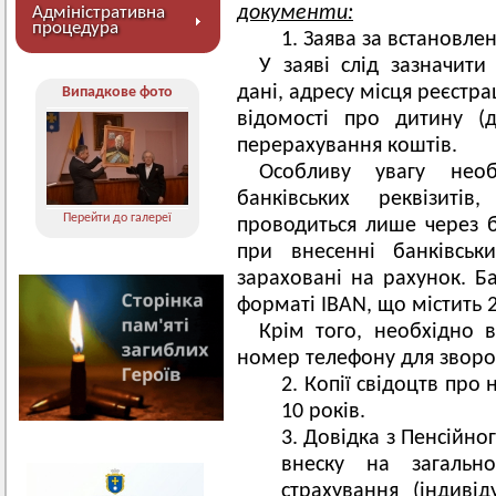
документи:
Адміністративна
процедура
Заява за встановл
У заяві слід зазначити
дані, адресу місця реєстр
Випадкове фото
відомості про дитину (д
перерахування коштів.
Особливу увагу нео
банківських реквізит
Перейти до галереї
проводиться лише через б
при внесенні банківськ
зараховані на рахунок. Ба
форматі IBAN, що містить 
Крім того, необхідно 
номер телефону для зворот
Копії свідоцтв про
10 років.
Довідка з Пенсійно
внеску на загально
страхування (індивід