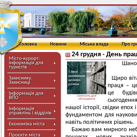
Головна
Новини
Міська влада
Про г
24 грудня - День пра
Місто-курорт:
інформація для
Шанов
туристів
Щиро віта
Захиснику,
Захисниці
праця – це
це будів
Інформація для
натисніть для
ВПО
збільшення
сьогоденн
нашої історії, свідки епох
Інформація
управлінь і відділів
фундаментом для наукових
навіть політичних рішень.
Економіка міста
Бажаю вам мирного неба
Проєкти міста