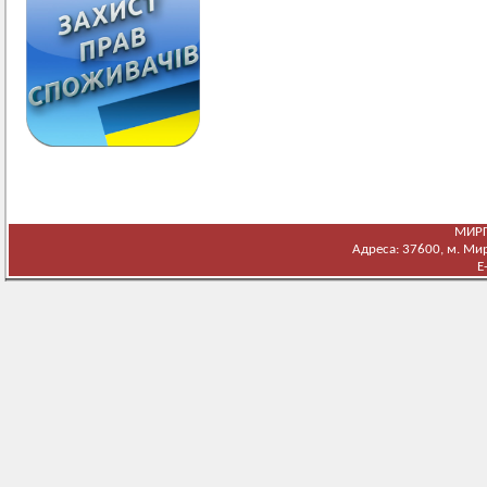
МИРГ
Адреса: 37600, м. Мирг
E