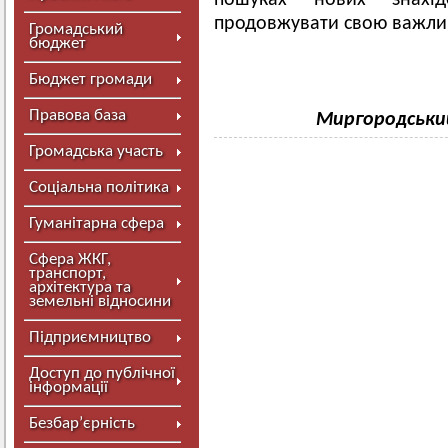
пошуках нових знахі
продовжувати свою важлив
Громадський
бюджет
Бюджет громади
Правова база
Миргородськи
Громадська участь
Соціальна політика
Гуманітарна сфера
Сфера ЖКГ,
транспорт,
архітектура та
земельні відносини
Підприємництво
Доступ до публічної
інформації
Безбар’єрність