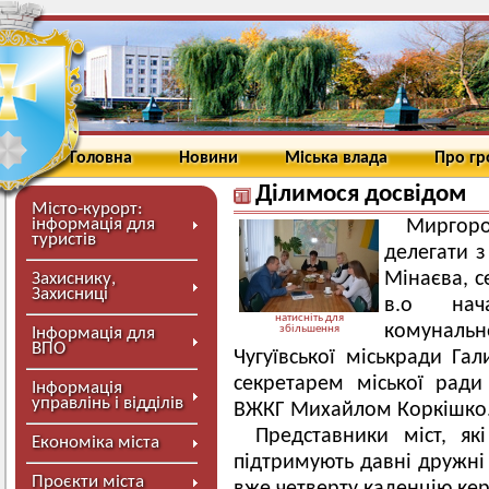
Головна
Новини
Міська влада
Про г
Ділимося досвідом
Місто-курорт:
інформація для
Миргор
туристів
делегати з
Мінаєва, с
Захиснику,
Захисниці
в.о нач
натисніть для
комуналь
збільшення
Інформація для
ВПО
Чугуївської міськради Гал
секретарем міської рад
Інформація
управлінь і відділів
ВЖКГ Михайлом Коркішко
Представники міст, як
Економіка міста
підтримують давні дружні 
Проєкти міста