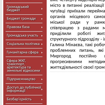
вже четверту каденцію кер
місто в питанні реалізаці
Громадський
бюджет
чугуївці приїхали перейм
органів місцевого само
Бюджет громади
міської ради у рамка
Правова база
співпрацею з радами мі
приділили роботі жит
Громадська участь
структурного підрозділу - 
Соціальна політика
Галина Мінаєва, такі робоч
проблемних питань, які
Гуманітарна сфера
Миргород постійно в
Сфера ЖКГ,
прогресивними метод
транспорт,
життєдіяльності своєї гром
архітектура та
земельні відносини
Підприємництво
Доступ до публічної
інформації
Безбар’єрність