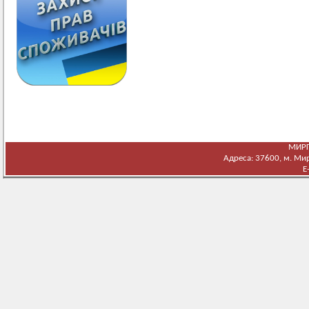
МИРГ
Адреса: 37600, м. Мирг
E