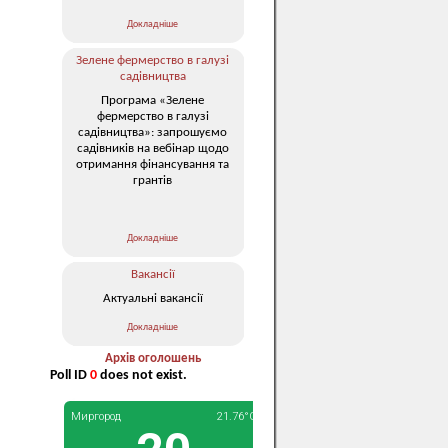
Докладніше
Зелене фермерство в галузі
садівництва
Програма «Зелене
фермерство в галузі
садівництва»: запрошуємо
садівників на вебінар щодо
отримання фінансування та
грантів
Докладніше
Вакансії
Актуальні вакансії
Докладніше
Архів оголошень
Poll ID
0
does not exist.