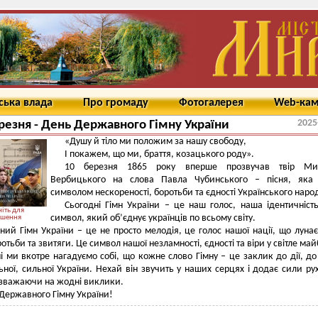
ська влада
Про громаду
Фотогалерея
Web-ка
2025
резня - День Державного Гімну України
«Душу й тіло ми положим за нашу свободу,
І покажем, що ми, браття, козацького роду».
10 березня 1865 року вперше прозвучав твір Ми
Вербицького на слова Павла Чубинського – пісня, яка 
символом нескореності, боротьби та єдності Українського наро
Сьогодні Гімн України – це наш голос, наша ідентичніст
іть для
символ, який об’єднує українців по всьому світу.
ьшення
ий Гімн України – це не просто мелодія, це голос нашої нації, що лунає
ротьби та звитяги. Це символ нашої незламності, єдності та віри у світле май
і ми вкотре нагадуємо собі, що кожне слово Гімну – це заклик до дії, до
ьної, сильної України. Нехай він звучить у наших серцях і додає сили ру
зважаючи на жодні виклики.
Державного Гімну України!