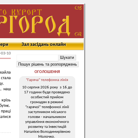
мери
Зал засідань онлайн
-03-10
ОГОЛОШЕННЯ
хайла
стала
“Гаряча” телефонна лінія
ду.
10 серпня 2026 року з 16 до
ь, наш
17 години буде проведено
особистий прийом
 крізь
громадян в режимі
бутнє.
“гарячої” телефонної лінії
 праці
заступником міського
хатися
голови - начальником
управління економічного
розвитку та інвестицій
Наталією Володимирівною
Молочко.