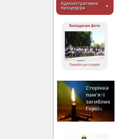
Адміністративна
процедура
Випадкове фото
Перейти до галереї