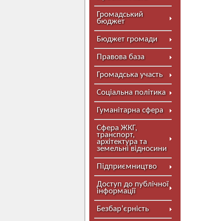
Громадський
бюджет
Бюджет громади
Правова база
Громадська участь
Соціальна політика
Гуманітарна сфера
Сфера ЖКГ,
транспорт,
архітектура та
земельні відносини
Підприємництво
Доступ до публічної
інформації
Безбар’єрність