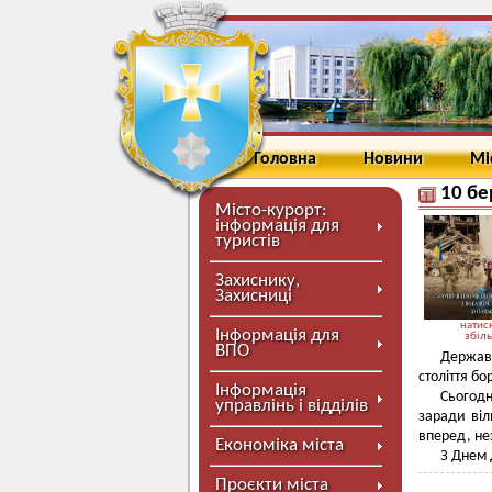
Головна
Новини
Мі
10 бе
Місто-курорт:
інформація для
туристів
Захиснику,
Захисниці
натисн
Інформація для
збіл
ВПО
Державн
століття бо
Інформація
Сьогодн
управлінь і відділів
заради віл
вперед, не
Економіка міста
З Днем 
Проєкти міста