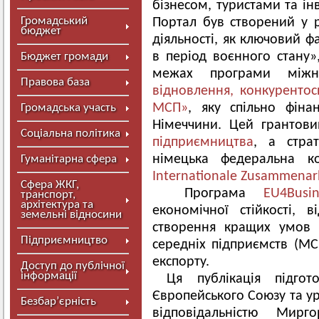
бізнесом, туристами та і
Громадський
Портал був створений у р
бюджет
діяльності, як ключовий ф
в період воєнного стану»
Бюджет громади
межах програми міжн
Правова база
відновлення, конкурентос
МСП»
, яку спільно фіна
Громадська участь
Німеччини. Цей грантов
Соціальна політика
підприємництва
, а стра
німецька федеральна 
Гуманітарна сфера
Internationale Zusammenar
Сфера ЖКГ,
Програма
EU4Busin
транспорт,
архітектура та
економічної стійкості, 
земельні відносини
створення кращих умов 
Підприємництво
середніх підприємств (МС
експорту.
Доступ до публічної
інформації
Ця публікація підгот
Європейського Союзу та ур
Безбар’єрність
відповідальністю Мир