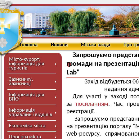
Головна
Новини
Міська влада
Про г
Запрошуємо представ
Місто-курорт:
громади на презентаці
інформація для
туристів
Lab"
Захиснику,
Захід відбудеться 0
Захисниці
надання адм
Інформація для
Для участі у заході по
ВПО
за
посиланням
. Час пров
Інформація
реєстрації.
управлінь і відділів
Запрошуємо представни
Економіка міста
на презентацію порталу "M
web-ресурсу, спрямовано
Проєкти міста