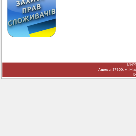
МИРГ
Адреса: 37600, м. Мирг
E