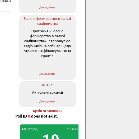
ї ради
Докладніше
Зелене фермерство в галузі
садівництва
Програма «Зелене
фермерство в галузі
садівництва»: запрошуємо
садівників на вебінар щодо
отримання фінансування та
грантів
Докладніше
Вакансії
Актуальні вакансії
Докладніше
Архів оголошень
Poll ID
0
does not exist.