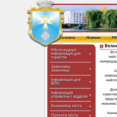
Головна
Новини
Мі
Вели
Місто-курорт:
До у
інформація для
майст
туристів
напередодн
Захиснику,
Захисниці
Щ
запрошу
Інформація для
майсте
ВПО
Досв
Інформація
користую
управлінь і відділів
предста
можливіст
Економіка міста
Контак
Проєкти міста