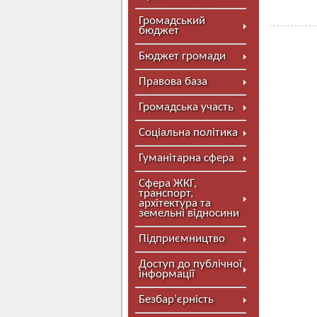
Громадський
бюджет
Бюджет громади
Правова база
Громадська участь
Соціальна політика
Гуманітарна сфера
Сфера ЖКГ,
транспорт,
архітектура та
земельні відносини
Підприємництво
Доступ до публічної
інформації
Безбар’єрність