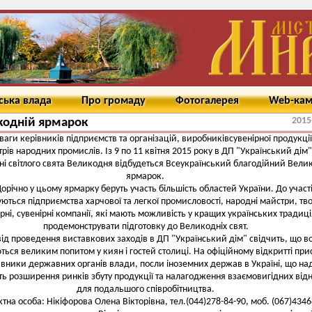
ська влада
Про громаду
Фотогалерея
Web-ка
2015
кодній ярмарок
ваги керівників підприємств та організацій, виробниківсувенірної продукції
рів народних промислів. Із 9 по 11 квітня 2015 року в ДП "Український дім"
і світлого свята Великодня відбудеться Всеукраїнський благодійний Вели
ярмарок.
орічно у цьому ярмарку беруть участь більшість областей України. До участ
ються підприємства харчової та легкої промисловості, народні майстри, тво
рні, сувенірні компанії, які мають можливість у кращих українських традиц
продемонструвати підготовку до Великодніх свят.
ід проведення виставкових заходів в ДП "Український дім" свідчить, що в
ться великим попитом у киян і гостей столиці. На офіційному відкритті прис
вники державних органів влади, посли іноземних держав в Україні, що на
ь розширення ринків збуту продукції та налагодження взаємовигідних від
для подальшого співробітництва.
тна особа: Нікіфорова Олена Вікторівна, тел.(044)278-84-90, моб. (067)4346