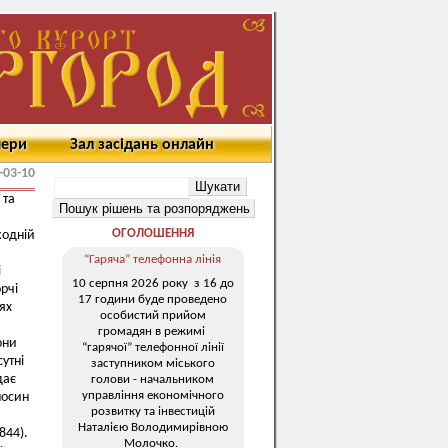
мери
Зал засідань онлайн
-03-10
 та
ОГОЛОШЕННЯ
кодній
“Гаряча” телефонна лінія
і
10 серпня 2026 року з 16 до
рчі
17 години буде проведено
іях
особистий прийом
громадян в режимі
они
“гарячої” телефонної лінії
утні
заступником міського
дає
голови - начальником
управління економічного
носин
розвитку та інвестицій
Наталією Володимирівною
844).
Молочко.