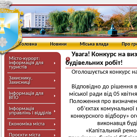
Головна
Новини
Міська влада
Про г
Увага! Конкурс на в
Місто-курорт:
будівельних робіт!
інформація для
туристів
Оголошується конкурс н
Захиснику,
Захисниці
Відповідно до рішення 
Інформація для
міської ради від 05 квіт
ВПО
Положення про визначенн
об’єктах комунальної
Інформація
управлінь і відділів
конкурсного відбору» ог
виконавця буді
Економіка міста
«Капітальний ремон
Проєкти міста