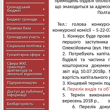
приміщень будівлі бібліо
що знаходиться за адресо
Громадський
бюджет
Полта
Бюджет громади
Тел.: голова конкурс
Правова база
конкурсної комісії – 5-22-0
Конкурс буде провед
Громадська участь
першого заступника
Соціальна політика
Олексійовича (вул. Нез
Потребують капіт
Гуманітарна сфера
будівлі та частина 
Сфера ЖКГ,
кошторисна докумен
транспорт,
архітектура та
звіт від 10.07.2018р
земельні відносини
вартість капітального 
Підприємництво
Кінцевий термін под
Перелік видів та об’
Доступ до публічної
Термін виконанн
інформації
вересень 2018 р., за
Безбар’єрність
Перелік доку