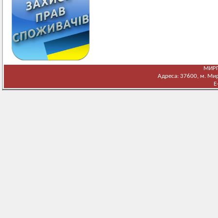
МИРГ
Адреса: 37600, м. Мирг
E