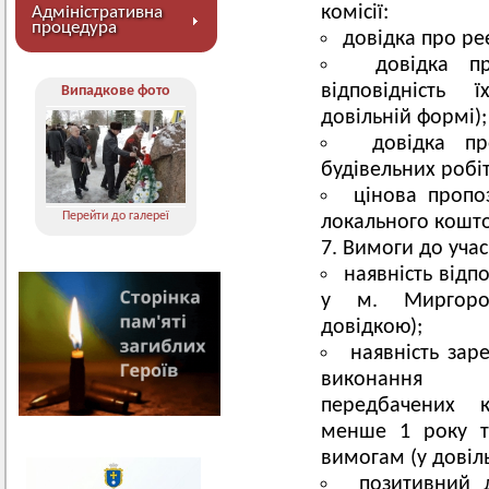
комісії:
Адміністративна
процедура
довідка про ре
довідка п
відповідність 
Випадкове фото
довільній формі);
довідка пр
будівельних робіт
цінова пропоз
Перейти до галереї
локального кошто
Вимоги до учас
наявність відпо
у м. Миргород
довідкою);
наявність зар
виконання бу
передбачених 
менше 1 року та
вимогам (у довіл
позитивний 