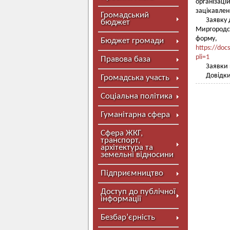
організац
зацікавлен
Громадський
Заявку 
бюджет
Миргородс
форм
Бюджет громади
https://do
pli=1
Правова база
Заявки 
Довідки
Громадська участь
Соціальна політика
Гуманітарна сфера
Сфера ЖКГ,
транспорт,
архітектура та
земельні відносини
Підприємництво
Доступ до публічної
інформації
Безбар’єрність