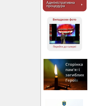
Адміністративна
процедура
Випадкове фото
Перейти до галереї