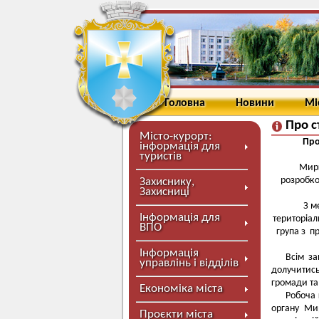
Головна
Новини
Мі
Про с
Місто-курорт:
Про
інформація для
туристів
Мирг
розробко
Захиснику,
Захисниці
З м
Інформація для
територіал
ВПО
група з п
Інформація
Всім за
управлінь і відділів
долучитись
громади та
Економіка міста
Робоча 
органу Мир
Проєкти міста