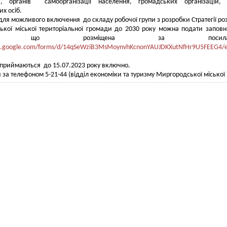
ій, органів самоорганізації населення, громадських організацій, 
их осіб.
для можливого включення до складу робочої групи з розробки Стратегії ро
ької міської територіальної громади до 2030 року можна подати запо
у, що розміщена за посилан
cs.google.com/forms/d/14qSeWziB3MsMoynvhKcnonYAUJDKXutNfHr9U5FEEG4/e
приймаються до 15.07.2023 року включно.
 за телефоном 5-21-44 (відділ економіки та туризму Миргородської міської