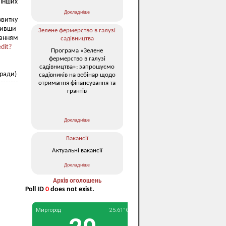
інших
Докладніше
звитку
внивши
Зелене фермерство в галузі
ням
садівництва
dit?
Програма «Зелене
фермерство в галузі
садівництва»: запрошуємо
 ради)
садівників на вебінар щодо
отримання фінансування та
грантів
Докладніше
Вакансії
Актуальні вакансії
Докладніше
Архів оголошень
Poll ID
0
does not exist.