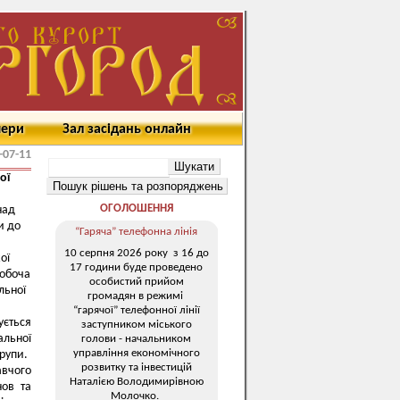
мери
Зал засідань онлайн
-07-11
ої
ОГОЛОШЕННЯ
над
и до
“Гаряча” телефонна лінія
10 серпня 2026 року з 16 до
ої
17 години буде проведено
робоча
особистий прийом
льної
громадян в режимі
“гарячої” телефонної лінії
ується
заступником міського
альної
голови - начальником
управління економічного
рупи.
розвитку та інвестицій
авчого
Наталією Володимирівною
нов та
Молочко.