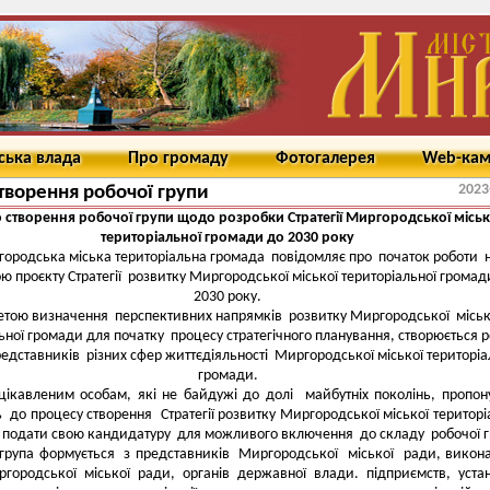
ська влада
Про громаду
Фотогалерея
Web-ка
2023
творення робочої групи
 створення робочої групи
щодо розробки Стратегії Миргородської
міськ
територіальної громади
до 2030 року
ородська міська територіальна громада повідомляє про початок роботи 
ю проєкту Стратегії розвитку Миргородської міської територіальної громад
2030 року.
етою визначення перспективних напрямків розвитку Миргородської міськ
ьної громади для початку процесу стратегічного планування, створюється 
редставників різних сфер життєдіяльності Миргородської міської територіа
громади.
цікавленим особам, які не байдужі до долі майбутніх поколінь, пропон
 до процесу створення Стратегії розвитку Миргородської міської територі
 подати свою кандидатуру для можливого включення до складу робочої г
група формується з представників Миргородської міської ради, викон
городської міської ради, органів державної влади. підприємств, уста