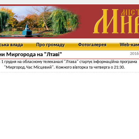
ська влада
Про громаду
Фотогалерея
Web-ка
2016
и Миргорода на "Лтаві"
з 1 грудня на обласному телеканалі "Лтава" стартує інформаційна програма
"Миргород.Час Місцевий". Кожного вівторка та четверга о 21:30.