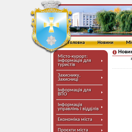
Головна
Новини
Мі
Новин
Місто-курорт:
інформація для
туристів
Захиснику,
Захисниці
Інформація для
ВПО
Інформація
управлінь і відділів
Економіка міста
Проєкти міста