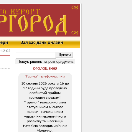
мери
Зал засідань онлайн
-12-02
ОГОЛОШЕННЯ
“Гаряча” телефонна лінія
10 серпня 2026 року з 16 до
17 години буде проведено
особистий прийом
громадян в режимі
“гарячої” телефонної лінії
заступником міського
голови - начальником
управління економічного
розвитку та інвестицій
Наталією Володимирівною
Молочко.