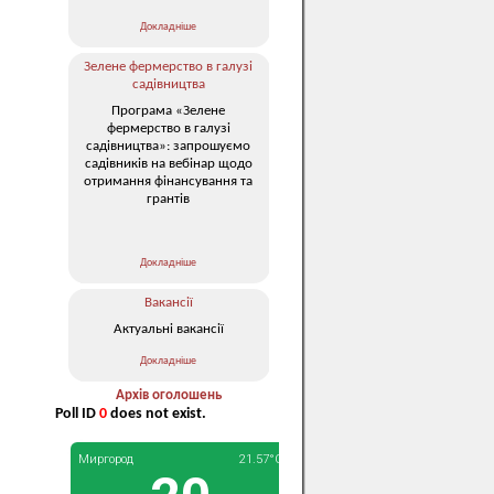
Докладніше
Зелене фермерство в галузі
садівництва
Програма «Зелене
фермерство в галузі
садівництва»: запрошуємо
садівників на вебінар щодо
отримання фінансування та
грантів
Докладніше
Вакансії
Актуальні вакансії
Докладніше
Архів оголошень
Poll ID
0
does not exist.