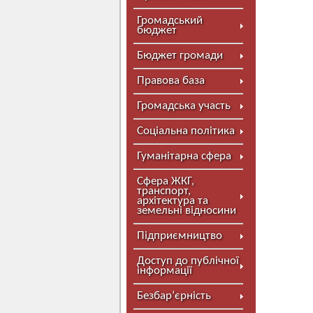
Громадський
бюджет
Бюджет громади
Правова база
Громадська участь
Соціальна політика
Гуманітарна сфера
Сфера ЖКГ,
транспорт,
архітектура та
земельні відносини
Підприємництво
Доступ до публічної
інформації
Безбар’єрність