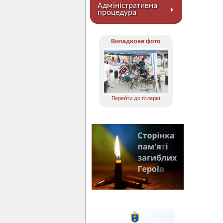
Адміністративна
процедура
Випадкове фото
Перейти до галереї