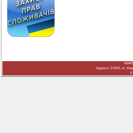
МИРГ
Адреса: 37600, м. Мирг
E