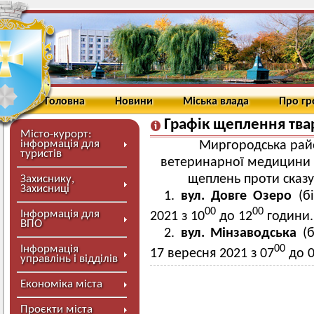
Головна
Новини
Міська влада
Про г
Графік щеплення твар
Місто-курорт:
інформація для
Миргородська рай
туристів
ветеринарної медицини
щеплень проти сказу
Захиснику,
Захисниці
1.
вул. Довге Озеро
(бі
00
00
Інформація для
2021 з 10
до 12
години.
ВПО
2.
вул. Мінзаводська
(б
00
Інформація
17 вересня 2021 з 07
до 
управлінь і відділів
Економіка міста
Проєкти міста