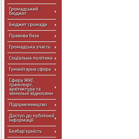
Громадський
бюджет
Бюджет громади
Правова база
Громадська участь
Соціальна політика
Гуманітарна сфера
Сфера ЖКГ,
транспорт,
архітектура та
земельні відносини
Підприємництво
Доступ до публічної
інформації
Безбар’єрність