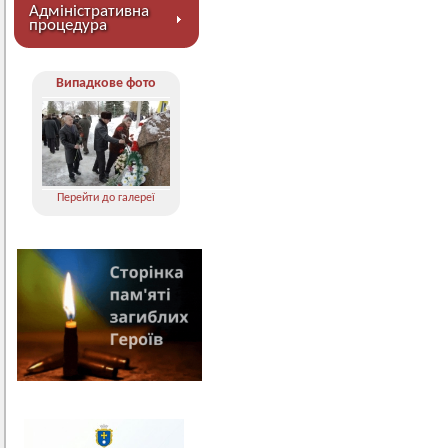
Адміністративна
процедура
Випадкове фото
Перейти до галереї