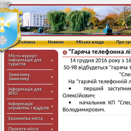
Головна
Новини
Міська влада
Про г
"Гаряча телефонна лі
Місто-курорт:
інформація для
14 грудня 2016 року з 1
туристів
50-98 відбудеться "гаряча
"Спе
Захиснику,
Захисниці
На "гарячій телефонній л
• перший заступник 
Інформація для
ВПО
Олексійович;
• начальник КП "Спец
Інформація
управлінь і відділів
Володимирович.
Економіка міста
Проєкти міста