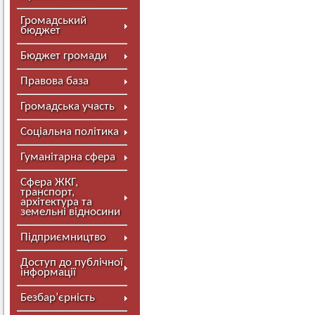
Громадський
бюджет
Бюджет громади
Правова база
Громадська участь
Соціальна політика
Гуманітарна сфера
Сфера ЖКГ,
транспорт,
архітектура та
земельні відносини
Підприємництво
Доступ до публічної
інформації
Безбар’єрність