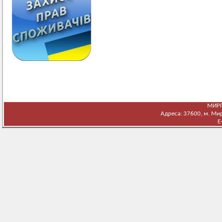
МИРГ
Адреса: 37600, м. Мирг
E