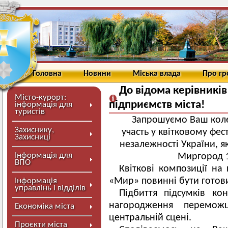
Головна
Новини
Міська влада
Про г
До відома керівників 
Місто-курорт:
підприємств міста!
інформація для
туристів
Запрошуємо Ваш колек
Захиснику,
участь у квітковому фес
Захисниці
незалежності України, я
Інформація для
Миргород 1
ВПО
Квіткові композиції на
«Мир» повинні бути готови
Інформація
управлінь і відділів
Підбиття підсумків кон
нагородження перемо
Економіка міста
центральній сцені.
Проєкти міста