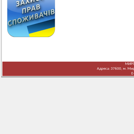
МИРГ
Адреса: 37600, м. Мирг
E