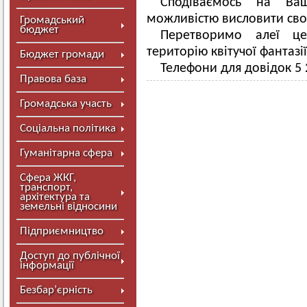
Сподіваємось на Ваш
можливістю висловити сво
Громадський
бюджет
Перетворимо алеї ц
територію квітучої фантазі
Бюджет громади
Телефони для довідок 5 2
Правова база
Громадська участь
Соціальна політика
Гуманітарна сфера
Сфера ЖКГ,
транспорт,
архітектура та
земельні відносини
Підприємництво
Доступ до публічної
інформації
Безбар’єрність