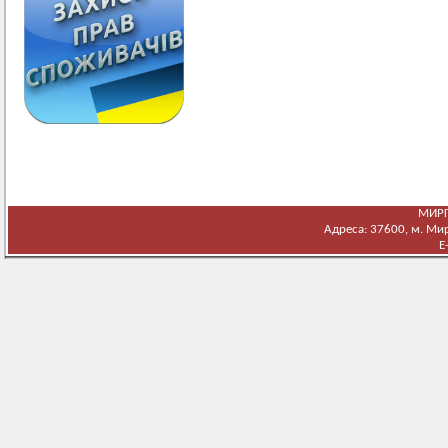
МИРГ
Адреса: 37600, м. Мирг
E