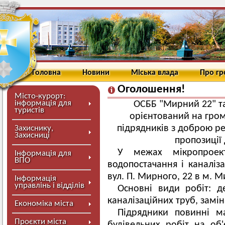
Головна
Новини
Міська влада
Про г
Оголошення!
Місто-курорт:
інформація для
ОСББ "Мирний 22" т
туристів
орієнтований на гро
підрядників з доброю ре
Захиснику,
Захисниці
пропозиції
У межах мікропроек
Інформація для
ВПО
водопостачання і каналіза
вул. П. Мирного, 22 в м. М
Інформація
управлінь і відділів
Основні види робіт: 
каналізаційних труб, замін
Економіка міста
Підрядники повинні м
Проєкти міста