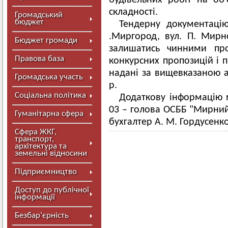
будівельних робіт на об
складності.
Громадський
бюджет
Тендерну документаці
.Миргород, вул. П. Мирно
Бюджет громади
залишатись чинними про
Правова база
конкурсних пропозицій і п
надані за вищевказаною а
Громадська участь
р.
Соціальна політика
Додаткову інформацію 
03 – голова ОСББ "Мирний 
Гуманітарна сфера
бухгалтер А. М. Гордусенко
Сфера ЖКГ,
транспорт,
архітектура та
земельні відносини
Підприємництво
Доступ до публічної
інформації
Безбар’єрність