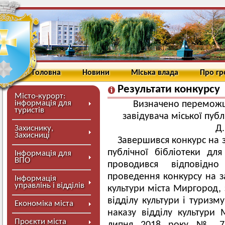
Головна
Новини
Міська влада
Про г
Результати конкурсу
Місто-курорт:
інформація для
Визначено переможц
туристів
завідувача міської публ
Д.
Захиснику,
Захисниці
Завершився конкурс на з
публічної бібліотеки дл
Інформація для
ВПО
проводився відповід
проведення конкурсу на з
Інформація
управлінь і відділів
культури міста Миргород,
відділу культури і туризм
Економіка міста
наказу відділу культури 
Проєкти міста