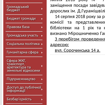
липня 2018 року № 71
заміщення посади завідува
Громадський
бюджет
дорослих ім. Д.Гурамішвілі
14 серпня 2018 року за 
Бюджет громади
комісії та представлен
Правова база
бібліотеки на 1 рік та
визнано Мірошниченко Ган
Громадська участь
З перебігом проведенн
Соціальна політика
адресою:
вул. Сорочинська 14 а.
Гуманітарна сфера
Сфера ЖКГ,
транспорт,
архітектура та
земельні відносини
Підприємництво
Доступ до публічної
інформації
Безбар’єрність