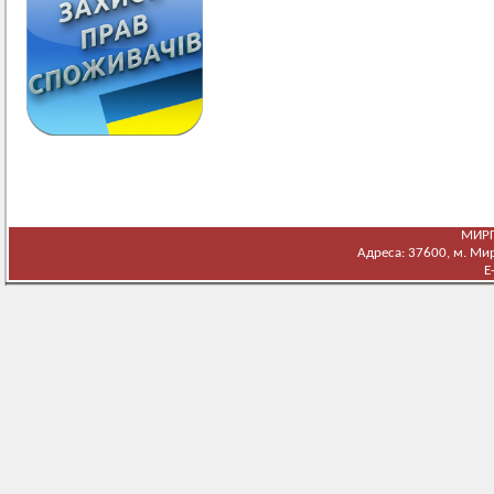
МИРГ
Адреса: 37600, м. Мирг
E