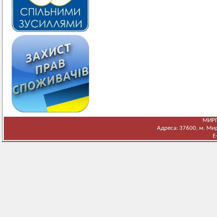
МИРГ
Адреса: 37600, м. Мирг
E