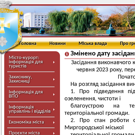
Головна
Новини
Міська влада
Про г
Змінено дату засідан
Місто-курорт:
інформація для
Засідання виконавчого к
туристів
червня 2023 року, пер
Почато
Захиснику,
Захисниці
На розгляд засідання ви
1. Про підведення пі
Інформація для
ВПО
озеленення, чистоти і
благоустрою на тер
Інформація
управлінь і відділів
територіальної громади.
2. Про стан роботи о
Економіка міста
Миргородської міської
Проєкти міста