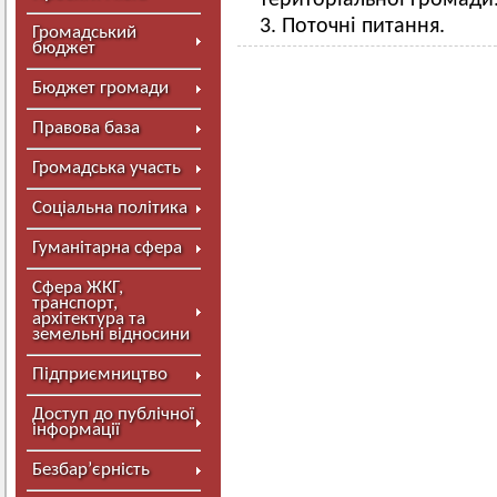
територіальної громади
3. Поточні питання.
Громадський
бюджет
Бюджет громади
Правова база
Громадська участь
Соціальна політика
Гуманітарна сфера
Сфера ЖКГ,
транспорт,
архітектура та
земельні відносини
Підприємництво
Доступ до публічної
інформації
Безбар’єрність