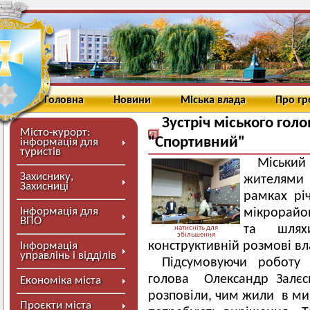
Головна
Новини
Міська влада
Про г
Зустріч міського гол
Місто-курорт:
"Спортивний"
інформація для
туристів
Міський 
Захиснику,
жителями
Захисниці
рамках рі
Інформація для
мікрорайон
ВПО
та шлях
натисніть для
збільшення
конструктивній розмові вл
Інформація
управлінь і відділів
Підсумовуючи роботу
голова Олександр Залєс
Економіка міста
розповіли, чим жили в мин
Проєкти міста