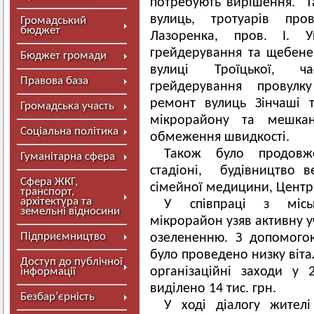
потребують вирішення. Т
вулиць, тротуарів про
Громадський
бюджет
Лазоренка, пров. І. У
грейдерування та щебенев
Бюджет громади
вулиці Троїцької, ч
Правова база
грейдерування провулк
ремонт вулиць Зінчаші 
Громадська участь
мікрорайону та мешкан
Соціальна політика
обмеження швидкості.
Також було продовж
Гуманітарна сфера
стадіоні, будівництво в
Сфера ЖКГ,
сімейної медицини, Центр
транспорт,
архітектура та
У співпраці з міс
земельні відносини
мікрорайон узяв активну у
Підприємництво
озелененню. З допомогою
було проведено низку віта
Доступ до публічної
організаційні заходи у
інформації
виділено 14 тис. грн.
Безбар’єрність
У ході діалогу жител