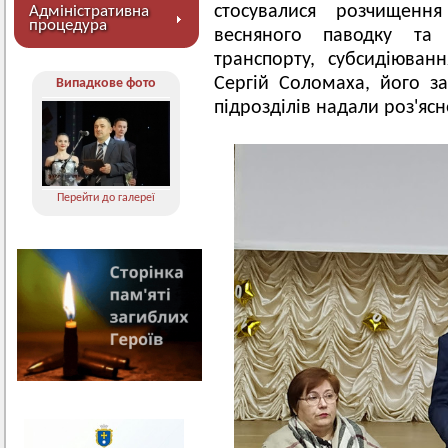
стосувалися розчищенн
Адміністративна
процедура
весняного паводку та 
транспорту, субсидіюван
Сергій Соломаха, його за
Випадкове фото
підрозділів надали роз'ясн
Перейти до галереї