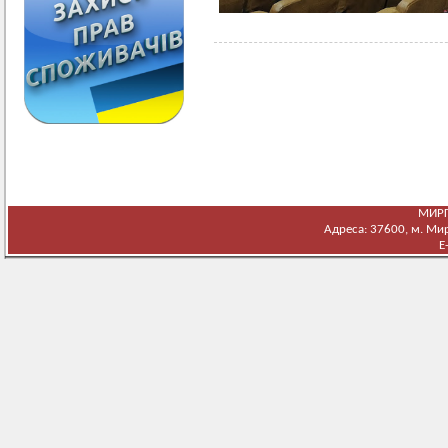
МИРГ
Адреса: 37600, м. Мирг
E