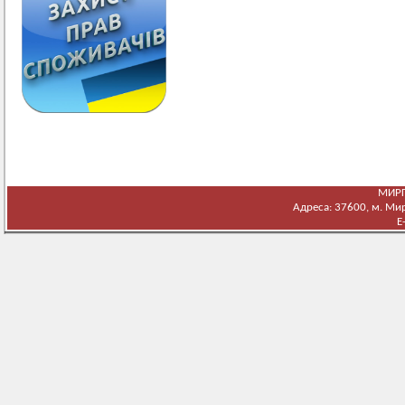
МИРГ
Адреса: 37600, м. Мирг
E