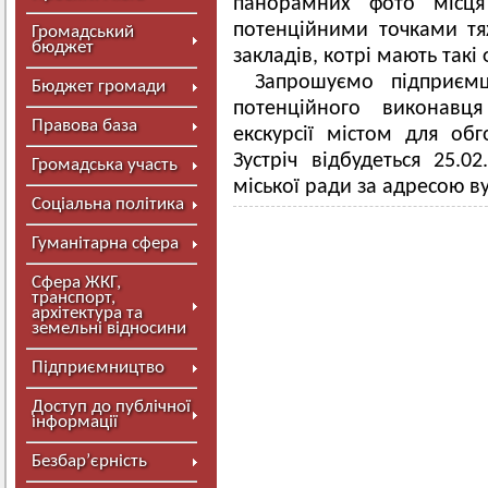
панорамних фото місця
потенційними точками тя
Громадський
бюджет
закладів, котрі мають такі
Запрошуємо підприємц
Бюджет громади
потенційного виконав
Правова база
екскурсії містом для об
Зустріч відбудеться 25.0
Громадська участь
міської ради за адресою ву
Соціальна політика
Гуманітарна сфера
Сфера ЖКГ,
транспорт,
архітектура та
земельні відносини
Підприємництво
Доступ до публічної
інформації
Безбар’єрність