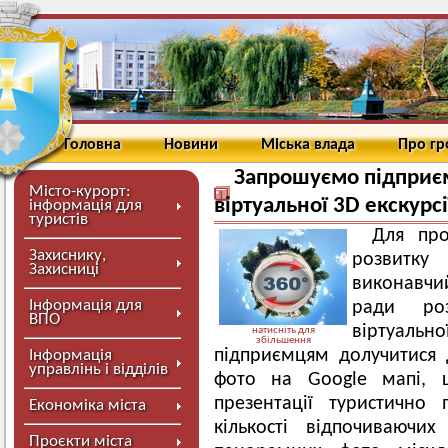
Головна
Новини
Міська влада
Про г
Запрошуємо підприєм
Місто-курорт:
віртуальної 3D екскур
інформація для
туристів
Для про
Захиснику,
розвитк
Захисниці
виконавчи
Інформація для
ради ро
ВПО
віртуально
натисніть для
збільшення
підприємцям долучитися
Інформація
управлінь і відділів
фото на Google мапі, 
презентації туристично 
Економіка міста
кількості відпочиваючи
Проєкти міста