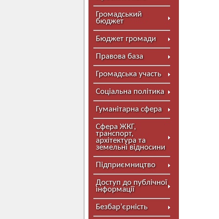
Громадський
бюджет
Бюджет громади
Правова база
Громадська участь
Соціальна політика
Гуманітарна сфера
Сфера ЖКГ,
транспорт,
архітектура та
земельні відносини
Підприємництво
Доступ до публічної
інформації
Безбар’єрність