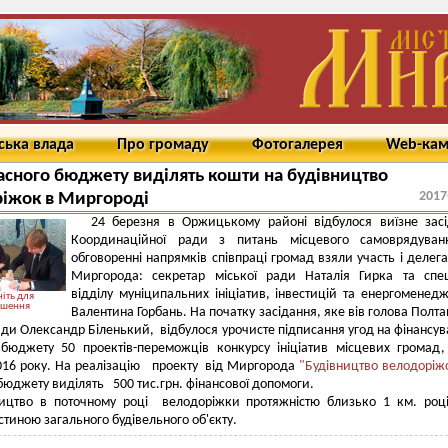
ська влада
Про громаду
Фотогалерея
Web-ка
асного бюджету виділять кошти на будівництво
2017
іжок в Миргороді
24 березня в Оржицькому районі відбулося виїзне зас
Координаційної ради з питань місцевого самоврядуван
обговоренні напрямків співпраці громад взяли участь і делега
Миргорода: секретар міської ради Наталія Гирка та спец
відділу муніципальних ініціатив, інвестицій та енергоменед
іть для
ьшення
Валентина Горбань. На початку засідання, яке вів голова Полта
ади Олександр Біленький, відбулося урочисте підписання угод на фінансув
 бюджету 50 проектів-переможців конкурсу ініціатив місцевих громад
016 року. На реалізацію проекту від Миргорода
"Будівництво велодорі
бюджету виділять 500 тис.грн. фінансової допомоги.
ицтво в поточному році велодоріжки протяжністю близько 1 км. роц
тиною загального будівельного об'єкту.