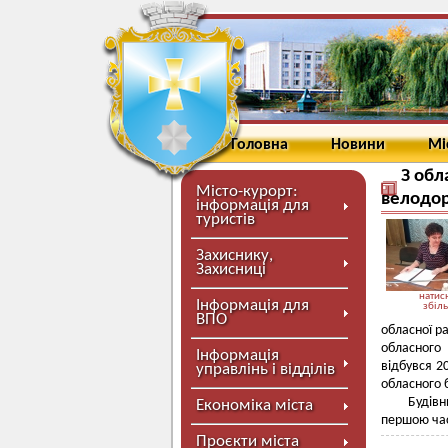
Головна
Новини
Мі
З обл
Місто-курорт:
велодор
інформація для
туристів
Захиснику,
Захисниці
натисн
Інформація для
збіл
ВПО
обласної р
обласного
Інформація
відбувся 2
управлінь і відділів
обласного 
Будівн
Економіка міста
першою час
Проєкти міста