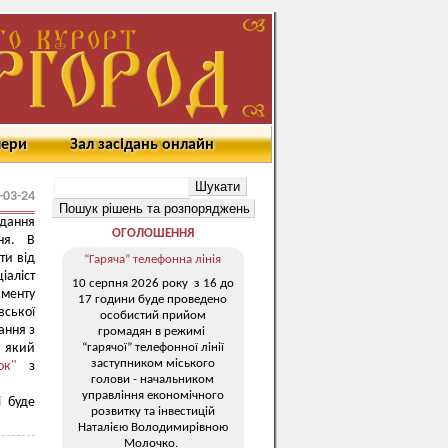
мери
Зал засідань онлайн
-03-24
ідання
ОГОЛОШЕННЯ
ня. В
ти від
“Гаряча” телефонна лінія
іаліст
10 серпня 2026 року з 16 до
жменту
17 години буде проведено
вської
особистий прийом
ання з
громадян в режимі
“гарячої” телефонної лінії
, який
заступником міського
жок"
з
голови - начальником
управління економічного
і буде
розвитку та інвестицій
Наталією Володимирівною
Молочко.