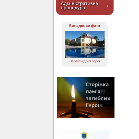
Адміністративна
процедура
Випадкове фото
Перейти до галереї