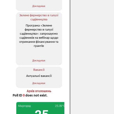
Докладніше
Зелене фермерство в галузі
садівництва
Програма «Зелене
фермерство в галузі
садівництва»: запрошуємо
садівників на вебінар щодо
отримання фінансування та
грантів
Докладніше
Вакансії
Актуальні вакансії
Докладніше
Архів оголошень
Poll ID
0
does not exist.