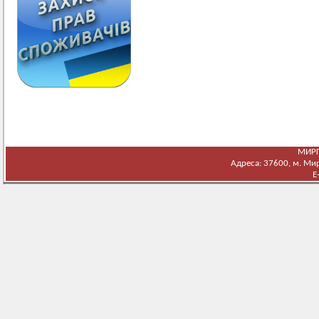
МИРГ
Адреса: 37600, м. Мирг
E