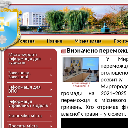
Головна
Новини
Міська влада
Про г
Визначено переможця
Місто-курорт:
інформація для
У Мирг
туристів
перемож
оголошен
Захиснику,
Захисниці
розвит
натисніть для
Миргород
збільшення
Інформація для
ВПО
громади на 2021–2025
переможця з місцевого
Інформація
управлінь і відділів
гривень. Хто отримає ф
власної справи – у сюжеті.
Економіка міста
Проєкти міста