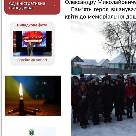
Олександру Миколайович
Адміністративна
процедура
Пам’ять героя вшанув
квіти до меморіальної до
Випадкове фото
Перейти до галереї