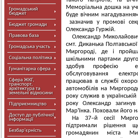
такого патріота, та віч
Меморіальна дошка на учи
Громадський
бюджет
буде вічним нагадуванням 
зазначив у промові сек
Бюджет громади
Олександр Гуржій.
Правова база
Олександр Миколайович
смт. Диканька Полтавської
Громадська участь
Миргороді, де і пройш
Соціальна політика
шкільними партами друго
здобув професію ел
Гуманітарна сфера
обслуговування електр
Сфера ЖКГ,
працював в службі охоро
транспорт,
автомобілів на Миргородс
архітектура та
земельні відносини
року служив в українській
року Олександр загинув
Підприємництво
Мар'їнка. Поховали його н
Доступ до публічної
На 37–й сесії Мирго
інформації
підтримали рішення щ
Безбар’єрність
громадянин міста Мир