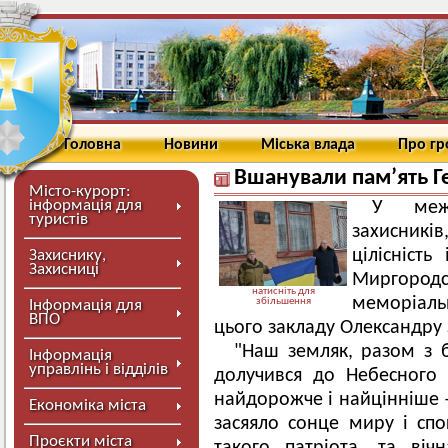
Головна
Новини
Міська влада
Про г
Вшанували пам’ять Г
Місто-курорт:
інформація для
У межа
туристів
захисників
цілісність
Захиснику,
Захисниці
Миргоро
натисніть для
меморіаль
збільшення
Інформація для
ВПО
цього закладу Олександру 
"Наш земляк, разом з 
Інформація
управлінь і відділів
долучився до Небесного Л
найдорожче і найцінніше 
Економіка міста
засяяло сонце миру і спо
Проєкти міста