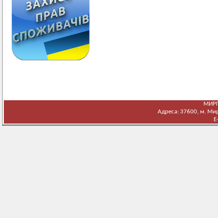
МИРГ
Адреса: 37600, м. Мирг
E