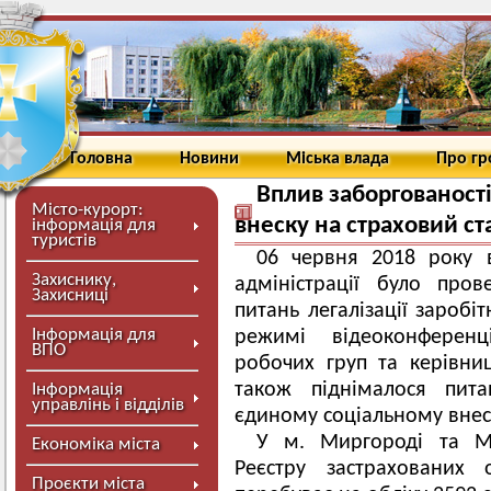
Головна
Новини
Міська влада
Про г
Вплив заборгованост
Місто-курорт:
внеску на страховий с
інформація для
туристів
06 червня 2018 року 
Захиснику,
адміністрації було про
Захисниці
питань легалізації заробі
Інформація для
режимі відеоконферен
ВПО
робочих груп та керівниц
також піднімалося пит
Інформація
управлінь і відділів
єдиному соціальному внес
У м. Миргороді та Ми
Економіка міста
Реєстру застрахованих 
Проєкти міста