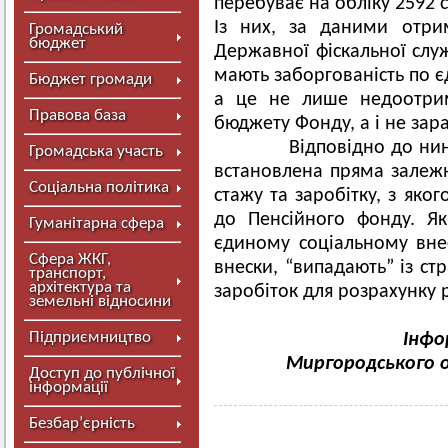
перебуває на обліку 2592 с
Із них, за даними отри
Громадський
бюджет
Державної фіскальної служ
мають заборгованість по єд
Бюджет громади
а це не лише недоотрим
Правова база
бюджету Фонду, а і не зар
Відповідно до нині д
Громадська участь
встановлена пряма залежні
Соціальна політика
стажу та заробітку, з яко
до Пенсійного фонду. Як
Гуманітарна сфера
єдиному соціальному внес
Сфера ЖКГ,
внески, “випадають” із ст
транспорт,
архітектура та
заробіток для розрахунку р
земельні відносини
Підприємництво
Інфо
Миргородського о
Доступ до публічної
інформації
Безбар’єрність