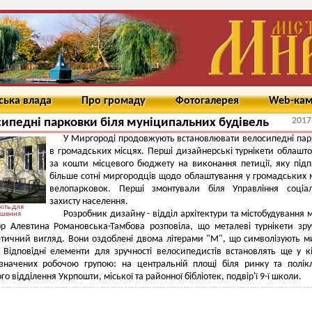
ська влада
Про громаду
Фотогалерея
Web-ка
2017
ипедні парковки біля муніципальних будівель
У Миргороді продовжують встановлювати велосипедні па
в громадських місцях. Перші дизайнерські турнікети облашт
за кошти місцевого бюджету на виконання петиції, яку під
більше сотні миргородців щодо облаштування у громадських 
велопарковок. Перші змонтували біля Управління соціал
захисту населення.
іть для
Розробник дизайну - відділ архітектури та містобудування м
ьшення
р Алевтина Романовська-Тамбова розповіла, що металеві турнікети зру
етичний вигляд. Вони оздоблені двома літерами "М", що символізують 
Відповідні елементи для зручності велосипедистів встановлять ще у к
изначених робочою групою: на центральній площі біля ринку та полікл
о відділення Укрпошти, міської та районної бібліотек, подвір'ї 9-ї школи.