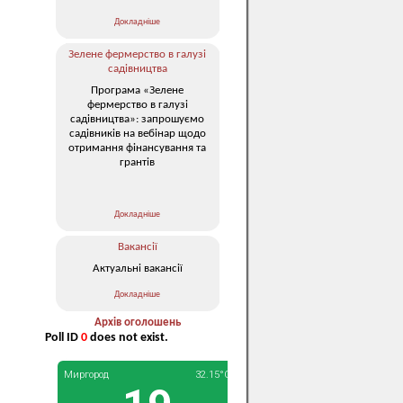
Докладніше
Зелене фермерство в галузі
садівництва
Програма «Зелене
фермерство в галузі
садівництва»: запрошуємо
садівників на вебінар щодо
отримання фінансування та
грантів
Докладніше
Вакансії
Актуальні вакансії
Докладніше
Архів оголошень
Poll ID
0
does not exist.