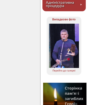
Адміністративна
процедура
Випадкове фото
Перейти до галереї