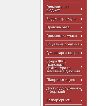
Громадський
бюджет
Бюджет громади
Правова база
Громадська участь
Соціальна політика
Гуманітарна сфера
Сфера ЖКГ,
транспорт,
архітектура та
земельні відносини
Підприємництво
Доступ до публічної
інформації
Безбар’єрність