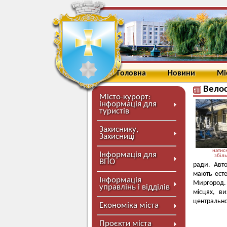
Головна
Новини
Мі
Велос
Місто-курорт:
інформація для
туристів
Захиснику,
Захисниці
натисн
Інформація для
збіл
ВПО
ради. Авто
мають ест
Інформація
Миргород. 
управлінь і відділів
місцях, в
центральног
Економіка міста
Проєкти міста