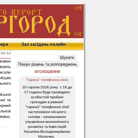
мери
Зал засідань онлайн
-04-14
рковки
овують
ОГОЛОШЕННЯ
писали
місцях
“Гаряча” телефонна лінія
ьного
10 серпня 2026 року з 16 до
17 години буде проведено
іської
особистий прийом
чні та
громадян в режимі
мирний
“гарячої” телефонної лінії
ількох
заступником міського
ініки,
голови - начальником
управління економічного
розвитку та інвестицій
Наталією Володимирівною
Молочко.