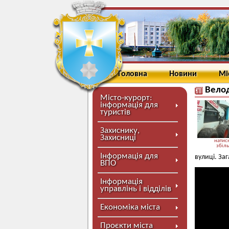
Головна
Новини
Мі
Вело
Місто-курорт:
інформація для
туристів
Захиснику,
Захисниці
натисн
збіл
Інформація для
вулиці. За
ВПО
Інформація
управлінь і відділів
Економіка міста
Проєкти міста