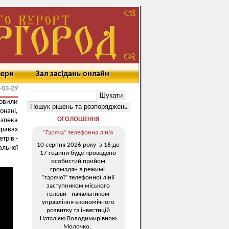
мери
Зал засідань онлайн
-03-29
новили
нані,
ОГОЛОШЕННЯ
езпека
правах
“Гаряча” телефонна лінія
трів -
10 серпня 2026 року з 16 до
альної
17 години буде проведено
особистий прийом
громадян в режимі
“гарячої” телефонної лінії
заступником міського
голови - начальником
управління економічного
розвитку та інвестицій
Наталією Володимирівною
Молочко.