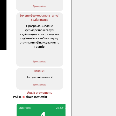
Докладніше
Зелене фермерство в галузі
садівництва
Програма «Зелене
фермерство в галузі
садівництва»: запрошуємо
садівників на вебінар щодо
отримання фінансування та
грантів
Докладніше
Вакансії
Актуальні вакансії
Докладніше
Архів оголошень
Poll ID
0
does not exist.