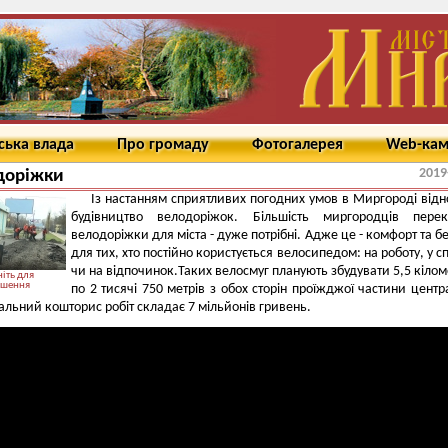
ська влада
Про громаду
Фотогалерея
Web-ка
2019
доріжки
Із настанням сприятливих погодних умов в Миргороді від
будівництво велодоріжок. Більшість миргородців переко
велодоріжки для міста - дуже потрібні. Адже це - комфорт та б
для тих, хто постійно користується велосипедом: на роботу, у с
чи на відпочинок.Таких велосмуг планують збудувати 5,5 кіломе
іть для
ьшення
по 2 тисячі 750 метрів з обох сторін проїжджої частини центр
гальний кошторис робіт складає 7 мільйонів гривень.