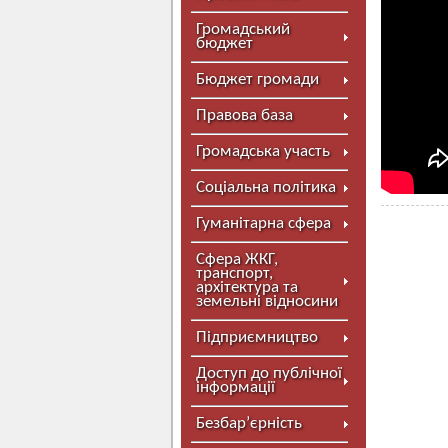
Громадський
бюджет
Бюджет громади
Правова база
Громадська участь
Соціальна політика
Гуманітарна сфера
Сфера ЖКГ,
транспорт,
архітектура та
земельні відносини
Підприємництво
Доступ до публічної
інформації
Безбар’єрність