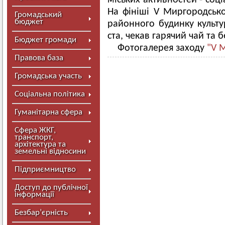
міських активностей - соц
На фініші V Миргородсько
Громадський
бюджет
районного будинку культур
ста, чекав гарячий чай та
Бюджет громади
Фотогалерея заходу
"V 
Правова база
Громадська участь
Соціальна політика
Гуманітарна сфера
Сфера ЖКГ,
транспорт,
архітектура та
земельні відносини
Підприємництво
Доступ до публічної
інформації
Безбар’єрність