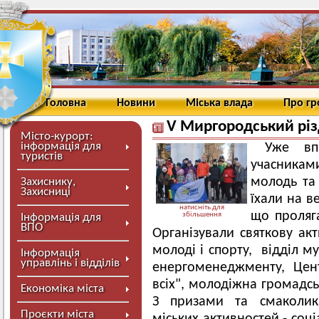
Головна
Новини
Міська влада
Про г
V Миргородський різд
Місто-курорт:
інформація для
Уже вп
туристів
учасниками
молодь та 
Захиснику,
Захисниці
їхали на 
натисніть для
що проляг
збільшення
Інформація для
ВПО
Організували святкову акт
молоді і спорту, відділ му
Інформація
управлінь і відділів
енергоменеджменту, Цен
всіх", молодіжна громадсь
Економіка міста
З призами та смаколик
Проєкти міста