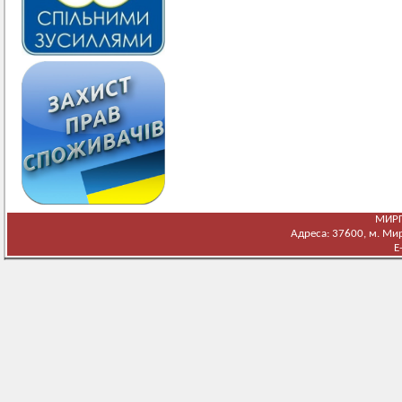
МИРГ
Адреса: 37600, м. Мирг
E