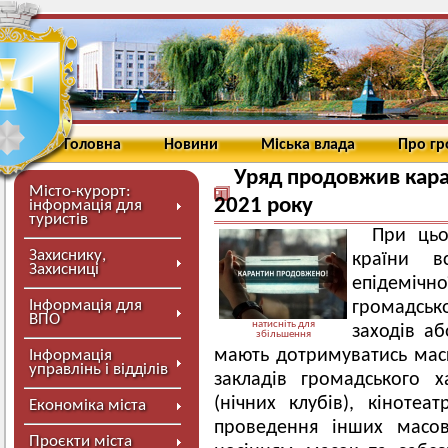
Головна
Новини
Міська влада
Про г
Уряд продовжив каран
Місто-курорт:
2021 року
інформація для
туристів
При цьо
Захиснику,
країни в
Захисниці
епідемічн
Інформація для
громадськ
ВПО
натисніть для
заходів аб
збільшення
мають дотримуватись ма
Інформація
управлінь і відділів
закладів громадського х
(нічних клубів), кінотеа
Економіка міста
проведення інших масов
Проєкти міста