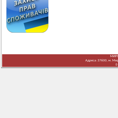
МИРГ
Адреса: 37600, м. Мирг
E