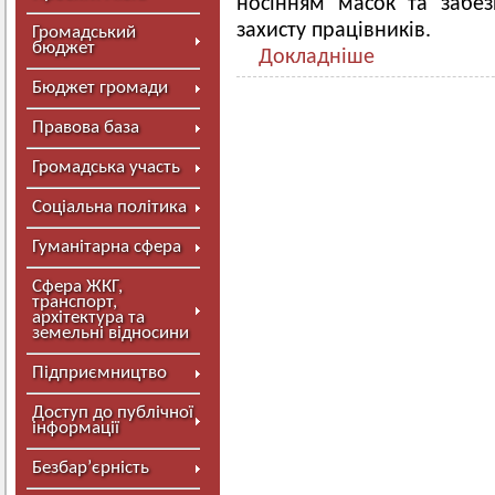
носінням масок та забез
захисту працівників.
Громадський
бюджет
Докладніше
Бюджет громади
Правова база
Громадська участь
Соціальна політика
Гуманітарна сфера
Сфера ЖКГ,
транспорт,
архітектура та
земельні відносини
Підприємництво
Доступ до публічної
інформації
Безбар’єрність