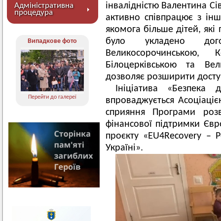
інвалідністю Валентина Сі
Адміністративна
процедура
активно співпрацює з ін
якомога більше дітей, які
було укладено дог
Випадкове фото
Великосорочинською, К
Білоцерківською та Ве
дозволяє розширити доступ
Ініціатива «Безпека 
Перейти до галереї
впроваджується Асоціаціє
сприяння Програми роз
фінансової підтримки Євр
проєкту «EU4Recovery –
Україні».