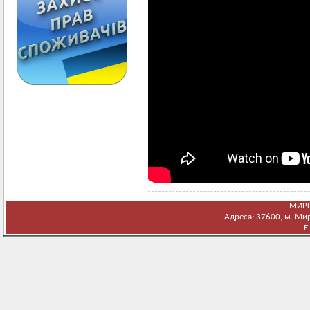
МИРГ
Адреса: 37600, м. Мирг
E