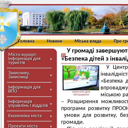
Головна
Новини
Міська влада
Про г
У громаді завершують
Місто-курорт:
«Безпека дітей з інвал
інформація для
туристів
У Центр
Захиснику,
інвалідніс
Захисниці
«Безпека д
Інформація для
впровадж
ВПО
натисніть для
міською р
збільшення
– Розширення можливост
Інформація
управлінь і відділів
програми розвитку ПРООН
умови для розвитку, безп
Економіка міста
громади.
Проєкти міста