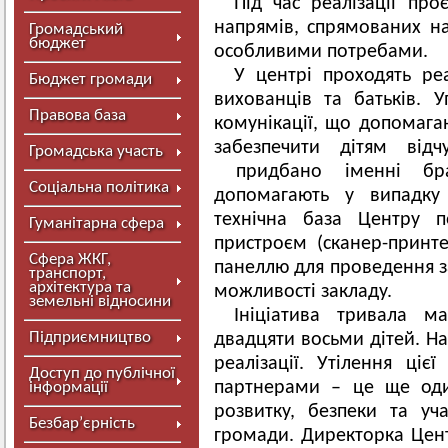
Під час реалізації пр
напрямів, спрямованих на
Громадський
бюджет
особливими потребами.
У центрі проходять реа
Бюджет громади
вихованців та батьків. 
Правова база
комунікації, що допомага
забезпечити дітям від
Громадська участь
придбано іменні брас
Соціальна політика
допомагають у випадку 
технічна база Центру п
Гуманітарна сфера
пристроєм (сканер-принт
Сфера ЖКГ,
панеллю для проведення з
транспорт,
архітектура та
можливості закладу.
земельні відносини
Ініціатива тривала м
Підприємництво
двадцяти восьми дітей. На
реалізації. Утілення ціє
Доступ до публічної
партнерами – це ще од
інформації
розвитку, безпеки та уч
Безбар’єрність
громади. Директорка Центр