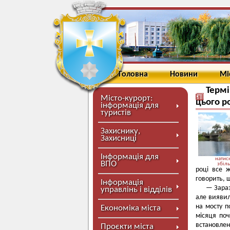
Головна
Новини
Мі
Термі
Місто-курорт:
цього р
інформація для
туристів
Захиснику,
Захисниці
Інформація для
натисн
ВПО
збіл
році все 
говорить, 
Інформація
— Зараз
управлінь і відділів
але виявил
на мосту п
Економіка міста
місяця по
встановлен
Проєкти міста