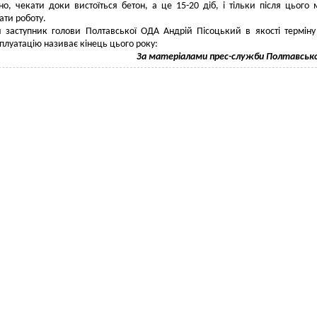
но, чекати доки вистоїться бетон, а це 15-20 діб, і тільки після цього
ти роботу.
заступник голови Полтавської ОДА Андрій Пісоцький в якості терміну
сплуатацію називає кінець цього року:
За матеріалами прес-служби Полтавськ