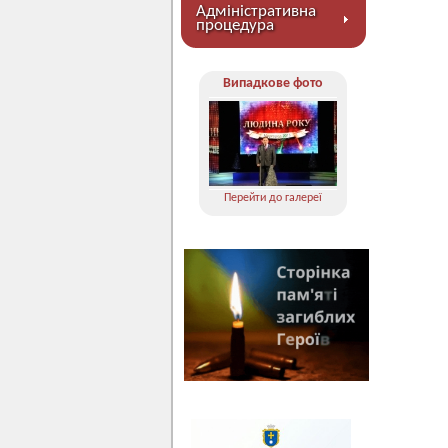
Адміністративна
процедура
Випадкове фото
Перейти до галереї