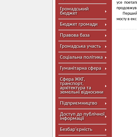
усе поетап
продовжува
Громадський
бюджет
Перший 
мосту в ек
Бюджет громади
Правова база
Громадська участь
Соціальна політика
Гуманітарна сфера
Сфера ЖКГ,
транспорт,
архітектура та
земельні відносини
Підприємництво
Доступ до публічної
інформації
Безбар’єрність