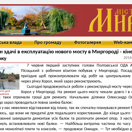
ська влада
Про громаду
Фотогалерея
Web-ка
н здачі в експлуатацію нового мосту в Миргороді - кін
2016
оку
7 червня перший заступник голови Полтавської ОДА А
Пісоцький з робочим візитом побував у Миргороді. Поса
приїздив щоб проконтролювати хід робіт на центральному
через річку Хорол, який зараз реконструюють
.
Сьогодні продовжуються роботи з реконструкції мосту через
іть для
Хорол у Миргороді. На ремонт цього мосту чекали довго і в
ьшення
ж таки отримали гроші для ремонту. Начальник ділянки Олександр О
що зараз проводиться повна заміна балок:
 у нас невелике відставання від плану, так як спочатку планувався ремонт 
ось, що вони не придатні для подальшого користування. До кінця цього
овинні завершити демонтаж усіх балок та розпочати ремонт опор. З наст
чнуть встановлювати нові балки. — Найбільш витратна частина по час
ня монолітної плити та консолів, — продовжує Онищук. — Тут необхідно 