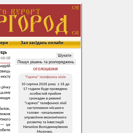
мери
Зал засідань онлайн
ець
-06-08
ндрій
ОГОЛОШЕННЯ
довець
 мосту
“Гаряча” телефонна лінія
10 серпня 2026 року з 16 до
 річку
17 години буде проведено
 цьому
особистий прийом
нищук
громадян в режимі
“гарячої” телефонної лінії
заступником міського
балок,
голови - начальником
 тижня
управління економічного
упного
розвитку та інвестицій
у — це
Наталією Володимирівною
робити
Молочко.