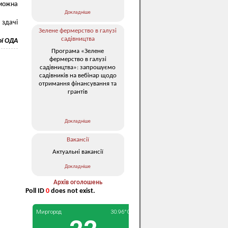
 можна
Докладніше
 здачі
Зелене фермерство в галузі
садівництва
ої ОДА
Програма «Зелене
фермерство в галузі
садівництва»: запрошуємо
садівників на вебінар щодо
отримання фінансування та
грантів
Докладніше
Вакансії
Актуальні вакансії
Докладніше
Архів оголошень
Poll ID
0
does not exist.