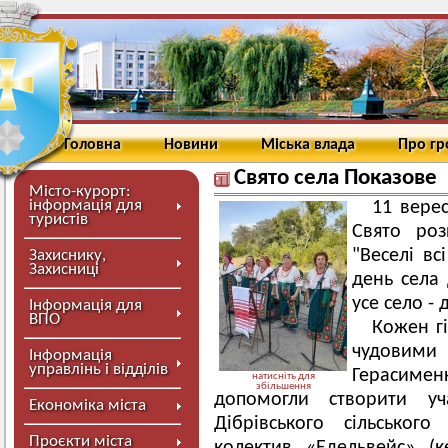
Головна
Новини
Міська влада
Про г
Свято села Показове
Місто-курорт:
інформація для
11 верес
туристів
Свято роз
"Веселі вс
Захиснику,
Захисниці
день села 
усе село - 
Інформація для
ВПО
Кожен г
чудовими
Інформація
управлінь і відділів
Герасимен
натисніть для
збільшення
допомогли створити уча
Економіка міста
Дібрівського сільськог
Проєкти міста