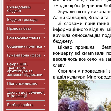
колектив «Едельвейс» (к
«Надвечір'я» (керівник Лю
Громадський
бюджет
Звучали пісні у виконан
Аліни Садварій, Віталія та
Бюджет громади
Зі словами привітання 
Правова база
інформаційного відділу мі
вручила односельцям под
Громадська участь
бюджету.
Соціальна політика
Цікаво пройшла і без
концерту всі смакували п
Гуманітарна сфера
веселилось все село на за
Сфера ЖКГ,
славу.
транспорт,
Сприяли у проведенні з
архітектура та
земельні відносини
відділ культури Миргородсь
Підприємництво
Доступ до публічної
інформації
Безбар’єрність