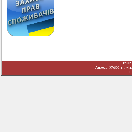
МИРГ
Адреса: 37600, м. Мирг
E