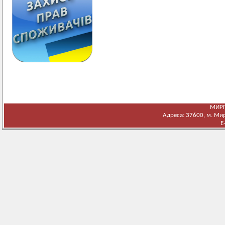
МИРГ
Адреса: 37600, м. Мирг
E