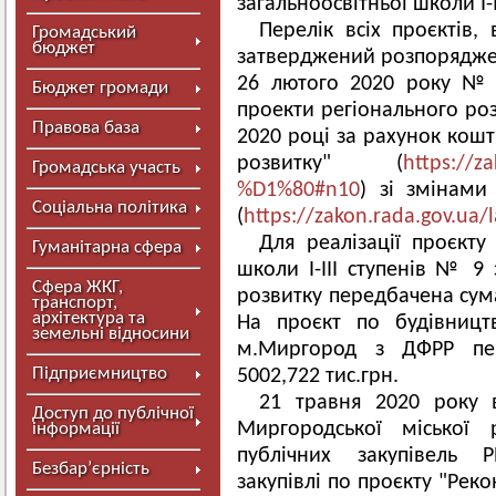
загальноосвітньої школи І-І
Перелік всіх проєктів,
Громадський
бюджет
затверджений розпоряджен
26 лютого 2020 року № 
Бюджет громади
проекти регіонального роз
Правова база
2020 році за рахунок кош
розвитку" (
https://z
Громадська участь
%D1%80#n10
) зі змінам
Соціальна політика
(
https://zakon.rada.gov.u
Для реалізації проєкту 
Гуманітарна сфера
школи І-ІІІ ступенів № 9
Сфера ЖКГ,
розвитку передбачена сума
транспорт,
архітектура та
На проєкт по будівницт
земельні відносини
м.Миргород з ДФРР пер
Підприємництво
5002,722 тис.грн.
21 травня 2020 року в
Доступ до публічної
Миргородської міської
інформації
публічних закупівель
Безбар’єрність
закупівлі по проєкту "Реко