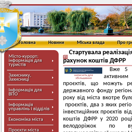
Головна
Новини
Міська влада
Про г
Стартувала реалізаці
Місто-курорт:
рахунок коштів ДФРР
інформація для
туристів
Вже 5 
Захиснику,
натисніть для
активним 
збільшення
Захисниці
проєктів, що можуть ре
Інформація для
державного фонду регіон
ВПО
року від міста вкотре бул
проєктів, два з яких регі
Інформація
управлінь і відділів
інвестиційних проєктів ві
коштів ДФРР у 2020 році
Економіка міста
велодоріжок по вул
Проєкти міста