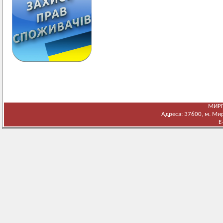
МИРГ
Адреса: 37600, м. Мирг
E