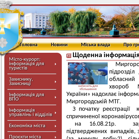
Головна
Новини
Міська влада
Про г
Щоденна інформація
Місто-курорт:
інформація для
Миргор
туристів
підрозділ
обласний 
Захиснику,
Захисниці
хвороб М
натисніть для
збільшення
України» надсилає інформа
Інформація для
ВПО
Миргородській МТГ.
З початку реєстрації к
Інформація
управлінь і відділів
спричиненої коронавірусо
на 16.08.21р. заре
Економіка міста
підтверджених випадків, з
Проєкти міста