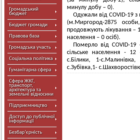
(за минулу добу-2), сіл
минулу добу – 0).
Громадський
бюджет
Одужали від COVID-19 з 
(м.Миргород-2875 особи,
Бюджет громади
продовжують лікування – 1
Правова база
населення – 0 осіб).
Померло від COVID-19 
Громадська участь
сільське населення - 12 о
Соціальна політика
с.Білики, 1-с.Малинівка,
с.Зубівка,1- с.Шахворостівк
Гуманітарна сфера
Сфера ЖКГ,
транспорт,
архітектура та
земельні відносини
Підприємництво
Доступ до публічної
інформації
Безбар’єрність