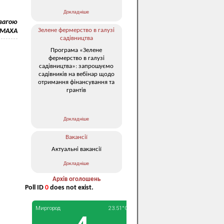
Докладніше
овагою
Зелене фермерство в галузі
ЛОМАХА
садівництва
Програма «Зелене
фермерство в галузі
садівництва»: запрошуємо
садівників на вебінар щодо
отримання фінансування та
грантів
Докладніше
Вакансії
Актуальні вакансії
Докладніше
Архів оголошень
Poll ID
0
does not exist.