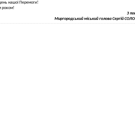
день нашої Перемоги!
м роком!
З п
Миргородський міський голова Сергій СО