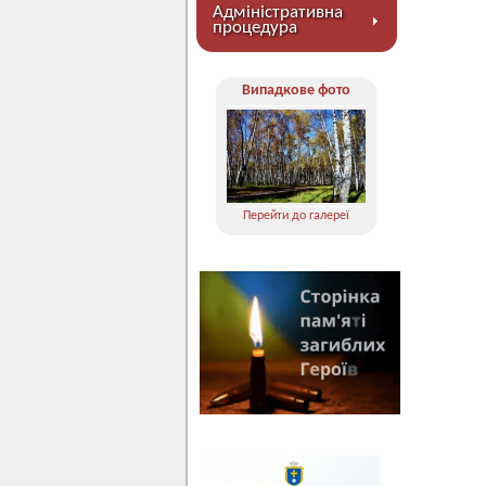
Адміністративна
процедура
Випадкове фото
Перейти до галереї