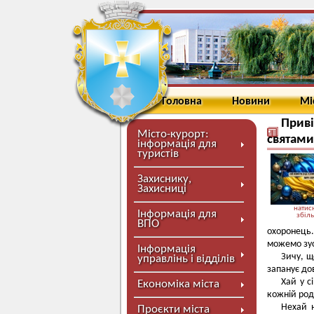
Головна
Новини
Мі
Приві
Місто-курорт:
святами
інформація для
туристів
Захиснику,
Захисниці
натисн
Інформація для
збіл
ВПО
охоронець.
можемо зус
Інформація
Зичу, щ
управлінь і відділів
запанує до
Хай у с
Економіка міста
кожній род
Нехай 
Проєкти міста