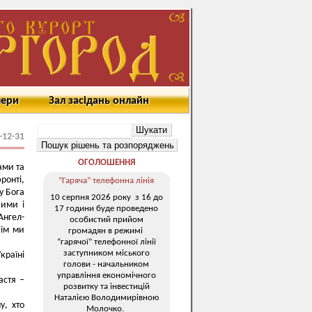
мери
Зал засідань онлайн
и
-12-31
ОГОЛОШЕННЯ
ами та
ронті,
“Гаряча” телефонна лінія
у Бога
10 серпня 2026 року з 16 до
вими і
17 години буде проведено
нгел-
особистий прийом
 їм ми
громадян в режимі
“гарячої” телефонної лінії
заступником міського
країні
голови - начальником
управління економічного
астя –
розвитку та інвестицій
Наталією Володимирівною
, хто
Молочко.