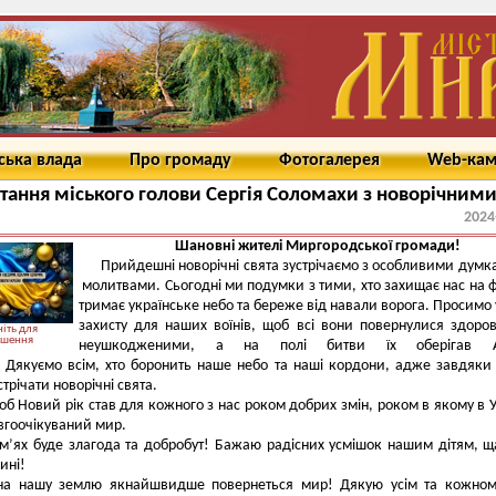
ська влада
Про громаду
Фотогалерея
Web-ка
тання міського голови Сергія Соломахи з новорічним
2024
Шановні жителі Миргородської громади!
Прийдешні новорічні свята зустрічаємо з особливими думк
молитвами. Сьогодні ми подумки з тими, хто захищає нас на ф
тримає українське небо та береже від навали ворога. Просимо 
захисту для наших воїнів, щоб всі вони повернулися здоро
іть для
ьшення
неушкодженими, а на полі битви їх оберігав А
 Дякуємо всім, хто боронить наше небо та наші кордони, адже завдяки
трічати новорічні свята.
об Новий рік став для кожного з нас роком добрих змін, роком в якому в У
вгоочікуваний мир.
ім’ях буде злагода та добробут! Бажаю радісних усмішок нашим дітям, щ
ині!
на нашу землю якнайшвидше повернеться мир! Дякую усім та кожному