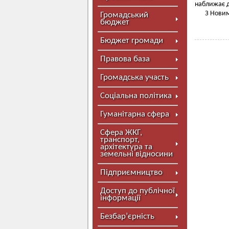
наближає 
З Нови
Громадський
бюджет
Бюджет громади
Правова база
Громадська участь
Соціальна політика
Гуманітарна сфера
Сфера ЖКГ,
транспорт,
архітектура та
земельні відносини
Підприємництво
Доступ до публічної
інформації
Безбар’єрність