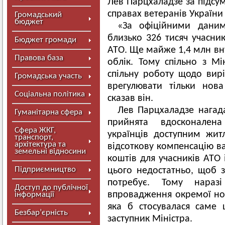
Лев Парцхаладзе за підсум
справах ветеранів України
Громадський
бюджет
«За офіційними даними
близько 326 тисяч учасник
Бюджет громади
АТО. Ще майже 1,4 млн вн
Правова база
облік. Тому спільно з М
спільну роботу щодо вир
Громадська участь
врегулювати тільки нов
Соціальна політика
сказав він.
Лев Парцхаладзе нагад
Гуманітарна сфера
прийнята вдосконален
Сфера ЖКГ,
українців доступним жит
транспорт,
архітектура та
відсоткову компенсацію в
земельні відносини
коштів для учасників АТО
Підприємництво
цього недостатньо, щоб з
потребує. Тому нараз
Доступ до публічної
впровадження окремої но
інформації
яка б стосувалася саме 
Безбар’єрність
заступник Міністра.