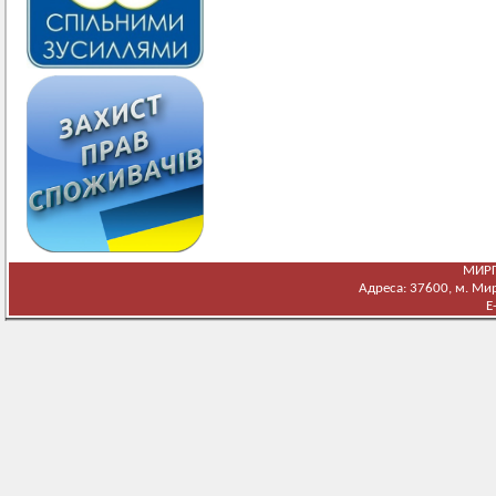
МИРГ
Адреса: 37600, м. Мирг
E