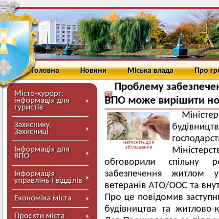
Головна
Новини
Міська влада
Про г
Проблему забезпечен
Місто-курорт:
ВПО може вирішити но
інформація для
туристів
Мініст
Захиснику,
будівниц
Захисниці
господар
натисніть для
збільшення
Інформація для
Міністерс
ВПО
обговорили спільну 
забезпечення житлом у
Інформація
управлінь і відділів
ветеранів АТО/ООС та внут
Про це повідомив заступни
Економіка міста
будівництва та житлово-
Проєкти міста