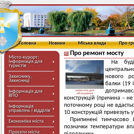
Головна
Новини
Міська влада
Про г
Про ремонт мосту
Місто-курорт:
інформація для
На буді
туристів
центральн
нового р
Захиснику,
Захисниці
балки (19 
дотримавс
Інформація для
натисніть для
збільшення
ВПО
конструкцій (причина – не
поточному році не вдасть
Інформація
управлінь і відділів
10 конструкцій привезуть у 
Припинені тимчасово 
Економіка міста
позначки температури впл
Проєкти міста