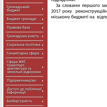
підрядники.
За словами першого зас
Громадський
бюджет
2017 року реконструкційн
міському бюджеті на відп
Бюджет громади
Правова база
Громадська участь
Соціальна політика
Гуманітарна сфера
Сфера ЖКГ,
транспорт,
архітектура та
земельні відносини
Підприємництво
Доступ до публічної
інформації
Безбар’єрність