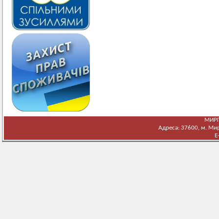
МИРГ
Адреса: 37600, м. Мирг
E