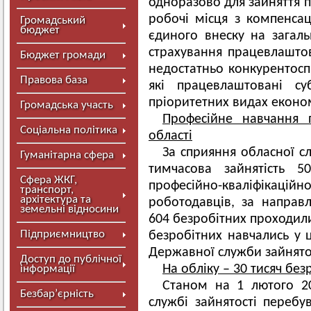
одноразово для зайняття п
робочі місця з компенса
Громадський
бюджет
єдиного внеску на загал
страхування працевлаштов
Бюджет громади
недостатньо конкурентосп
Правова база
які працевлаштовані су
пріоритетних видах економ
Громадська участь
Професійне навчання 
Соціальна політика
області
За сприяння обласної сл
Гуманітарна сфера
тимчасова зайнятість 5
Сфера ЖКГ,
професійно-кваліфікацій
транспорт,
архітектура та
роботодавців, за направ
земельні відносини
604 безробітних проходил
Підприємництво
безробітних навчались у ц
Державної служби зайнятос
Доступ до публічної
На обліку – 30 тисяч без
інформації
Станом на 1 лютого 20
Безбар’єрність
службі зайнятості перебув