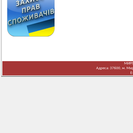
МИРГ
Адреса: 37600, м. Мирг
E