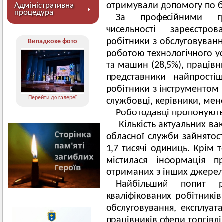
отримували допомогу по бе
Адміністративна
процедура
За професійними гр
чисельності зареєстро
робітники з обслуговуванн
Випадкове фото
роботою технологічного ус
та машин (28,5%), працівни
представники найпростіш
робітники з інструментом 
Перейти до галереї
службовці, керівники, мен
Роботодавці пропонують 
Кількість актуальних ва
обласної служби зайнятост
1,7 тисячі одиниць. Крім 
містилася інформація п
отриманих з інших джерел
Найбільший попит ро
кваліфікованих робітників
обслуговування, експлуата
працівників сфери торгівлі 