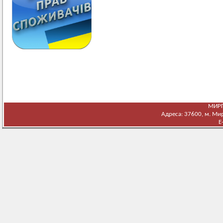
МИРГ
Адреса: 37600, м. Мирг
E