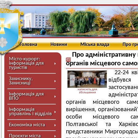
Головна
Новини
Міська влада
Про г
Про адміністративну
Місто-курорт:
органів місцевого сам
інформація для
туристів
22-24 кв
Захиснику,
відбувся
Захисниці
застосу
натисніть для
збільшення
Інформація для
адміністр
ВПО
органів місцевого сам
вирішення, організований
Інформація
управлінь і відділів
особи місцевого сам
Полтавської та Харкі
Економіка міста
представники Миргородсько
Проєкти міста