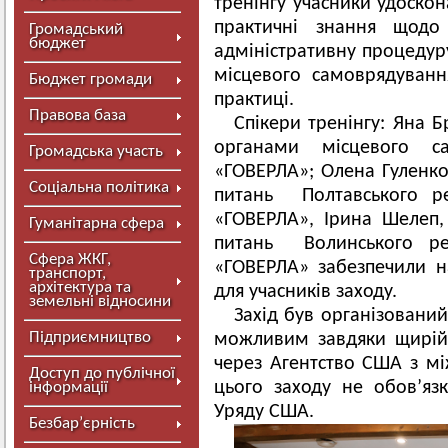
тренінгу учасники удоскон
практичні знання щодо 
Громадський
бюджет
адміністративну процедур
місцевого самоврядуванн
Бюджет громади
практиці.
Правова база
Спікери тренінгу: Яна Б
органами місцевого 
Громадська участь
«ГОВЕРЛА»; Олена Гуленко
Соціальна політика
питань Полтавського ре
«ГОВЕРЛА», Ірина Шелеп,
Гуманітарна сфера
питань Волинського рег
Сфера ЖКГ,
«ГОВЕРЛА» забезпечили н
транспорт,
архітектура та
для учасників заходу.
земельні відносини
Захід був організовани
Підприємництво
можливим завдяки щирій
через Агентство США з мі
Доступ до публічної
цього заходу не обов’яз
інформації
Уряду США.
Безбар’єрність