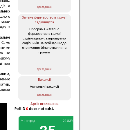
язань.
дів, а
Докладніше
льних
одного
Зелене фермерство в галузі
уско-
садівництва
аду з
Програма «Зелене
фермерство в галузі
мальне
садівництва»: запрошуємо
. Саме
садівників на вебінар щодо
отримання фінансування та
ватиме
грантів
та. По
льшому
ді при
Докладніше
ливим,
ученню
Вакансії
іатив,
Актуальні вакансії
льними
Докладніше
Архів оголошень
Poll ID
0
does not exist.