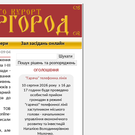
мери
Зал засідань онлайн
-09-04
дження
 І-ІІІ
ОГОЛОШЕННЯ
ради -
ивання
“Гаряча” телефонна лінія
ривень
10 серпня 2026 року з 16 до
оків з
17 години буде проведено
гарний
особистий прийом
ора до
громадян в режимі
“гарячої” телефонної лінії
а ТОВ
заступником міського
nline-
голови - начальником
управління економічного
писали
розвитку та інвестицій
Наталією Володимирівною
и, але
Молочко.