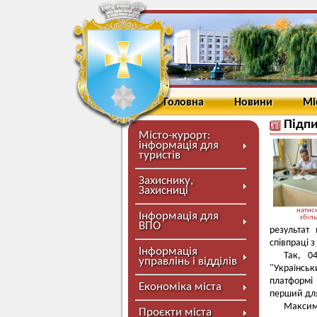
Головна
Новини
Мі
Підпи
Місто-курорт:
інформація для
туристів
Захиснику,
Захисниці
натисн
Інформація для
збіл
ВПО
результат
співпраці 
Інформація
Так, 0
управлінь і відділів
"Українсь
платформі
Економіка міста
перший для
Максим
Проєкти міста