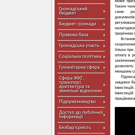
може приз
Таким чино
Громадський
саме: роз
бюджет
документів
регулюва
Бюджет громади
налагоджу
трирічною 
Правова база
Встанов
скорочення
Громадська участь
тільки при
оплату в р
Соціальна політика
закінченн
дозволить
Гуманітарна сфера
меншому сп
Підпис
Сфера ЖКГ,
транспорт,
завдяки ба
архітектура та
інвестицій
земельні відносини
інвестиці
працівника
Підприємництво
Доступ до публічної
інформації
Безбар’єрність