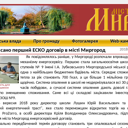
ська влада
Про громаду
Фотогалерея
Web-ка
2018
сано перший ЕСКО договір в місті Миргород
Як повідомлялось раніше, у Миргороді розпочали впрова
механізму енергосервісу. Першою стала загальноосвітня школа
ступенів № 9 імені І.А. Зубковського Миргородської міської 
одна з найбільших бюджетних будівель міста. Середнє спож
тепла за рік становить 700 Гкал, а це більше 1 мільйона г
щорічно. Система опалення в школі не модернізувалася всі 30 р
іть для
часів побудови, а сучасні системи опалення дають доволі 
ьшення
 по зменшенню споживання. Саме всі ці складові зацікавили інвест
з ЗОШ №9.
4 вересня 2018 року директор школи Лушин Юрій Васильович т
кий енергетичний траст", яке стало переможцем відкритих торгів на o
 ProZorro, в особі директора Кріля Володимира Олександровича, під
 міста Миргород енергосервісний договір.
ально передбачений термін договору становить три опалювальні сезон