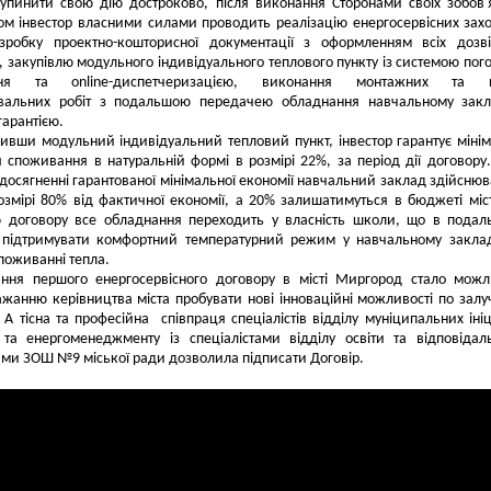
упинити свою дію достроково, після виконання Сторонами своїх зобов'
м інвестор власними силами проводить реалізацію енергосервісних захо
робку проектно-кошторисної документації з оформленням всіх дозві
, закупівлю модульного індивідуального теплового пункту із системою пог
ння та online-диспетчеризацією, виконання монтажних та п
вальних робіт з подальшою передачею обладнання навчальному закл
гарантією.
ивши модульний індивідуальний тепловий пункт, інвестор гарантує міні
 споживання в натуральній формі в розмірі 22%, за період дії договору
 досягненні гарантованої мінімальної економії навчальний заклад здійсню
озмірі 80% від фактичної економії, а 20% залишатимуться в бюджеті міс
ю договору все обладнання переходить у власність школи, що в пода
 підтримувати комфортний температурний режим у навчальному закла
оживанні тепла.
ання першого енергосервісного договору в місті Миргород стало мож
жанню керівництва міста пробувати нові інноваційні можливості по зал
. А тісна та професійна співпраця спеціалістів відділу муніципальних ініц
й та енергоменеджменту із спеціалістами відділу освіти та відповіда
ми ЗОШ №9 міської ради дозволила підписати Договір.