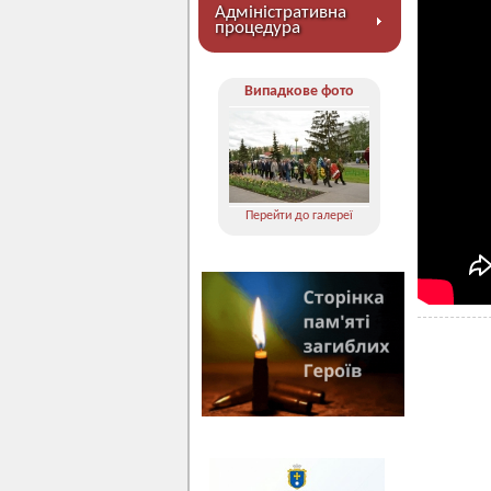
Адміністративна
процедура
Випадкове фото
Перейти до галереї