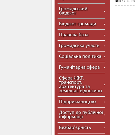
всіх бажаю
Громадський
бюджет
Бюджет громади
Правова база
Громадська участь
Соціальна політика
Гуманітарна сфера
Сфера ЖКГ,
транспорт,
архітектура та
земельні відносини
Підприємництво
Доступ до публічної
інформації
Безбар’єрність