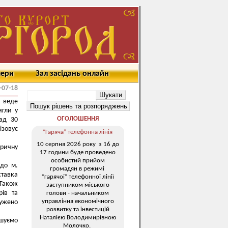
мери
Зал засідань онлайн
-07-18
в веде
ягли у
ОГОЛОШЕННЯ
над 30
зовує
“Гаряча” телефонна лінія
10 серпня 2026 року з 16 до
оричну
17 години буде проведено
особистий прийом
 до м.
громадян в режимі
тавка
“гарячої” телефонної лінії
 Також
заступником міського
рів та
голови - начальником
управління економічного
ужено
розвитку та інвестицій
Наталією Володимирівною
ошуємо
Молочко.