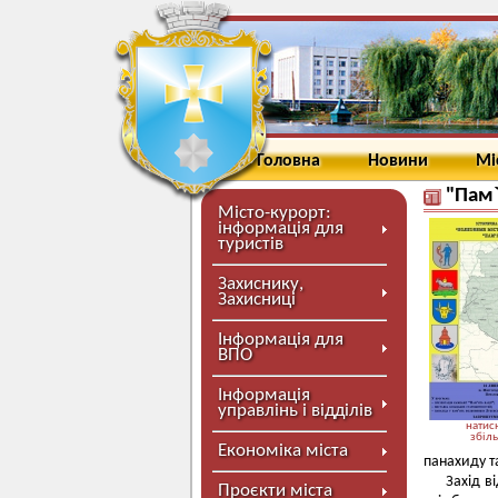
Головна
Новини
Мі
"Пам`
Місто-курорт:
інформація для
туристів
Захиснику,
Захисниці
Інформація для
ВПО
Інформація
управлінь і відділів
натисн
збіл
Економіка міста
панахиду т
Захід в
Проєкти міста