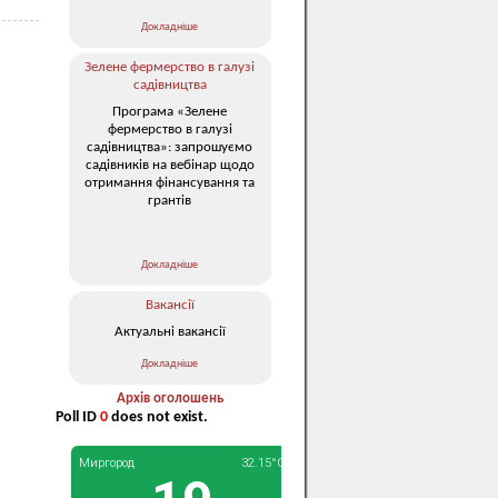
Докладніше
Зелене фермерство в галузі
садівництва
Програма «Зелене
фермерство в галузі
садівництва»: запрошуємо
садівників на вебінар щодо
отримання фінансування та
грантів
Докладніше
Вакансії
Актуальні вакансії
Докладніше
Архів оголошень
Poll ID
0
does not exist.