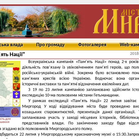
ська влада
Про громаду
Фотогалерея
Web-ка
2018
ять Нації"
Всеукраїнська кампанія «Пам’ять Нації» понад 2-х рокі
діяльність пов’язану із увіковіченням пам’яті героїв, що пол
російсько-українській війні. Зокрема було встановлено по
кам’яних хрестів всією Україною. Водночас вона органі
історичні виставки та пам’ятні відзначення ювілейних дат.
З 19 по 23 липня кампанією заплановано здійснити Іст
експедицію 10-ма полковими містами Гетьманщини.
У рамках експедиції «Пам’ять Нації» 22 липня завітає
Миргород У ході відвідування міста буде проведено вис
козацьких старожитностей, презентація даної організації.
запланована участь у заході місцевих істориків, бібліотека
іть для
ьшення
представників влади. По закінченню заходу буде відсл
а згадано всіх полковників Миргородського полку.
ідбудеться 22 липня у Миргородському краєзнавчому музеї о 15:30.Запр