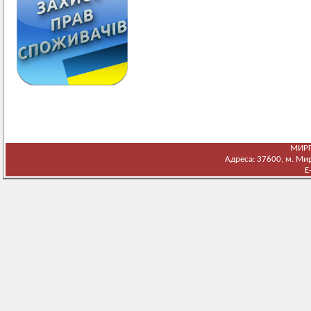
МИРГ
Адреса: 37600, м. Мирг
E