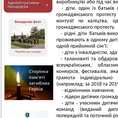
виробництві або під час в
Адміністративна
процедура
- діти, один із батьків
громадянського протест
контузії чи каліцтва, 
Випадкове фото
громадянського протесту.
- рідні діти батьків-вих
проживають в одному дитя
одній прийомній сім’ї;
- діти з інвалідністю, з
Перейти до галереї
- талановиті та обдаров
всеукраїнських, обласн
конкурсів, фестивалів, зм
грамота індивідуально
(наприклад: за 2018 та 2019
- відмінники навчання;
- лідери дитячих громад
- діти - учасники дитяч
команд (виданий дип
попередній та поточний рік