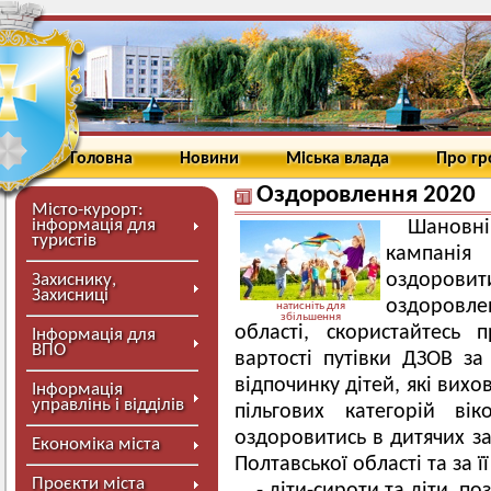
Головна
Новини
Міська влада
Про г
Оздоровлення 2020
Місто-курорт:
інформація для
Шановні
туристів
кампанія
оздоровит
Захиснику,
Захисниці
оздоровл
натисніть для
збільшення
області, скористайтесь
Інформація для
ВПО
вартості путівки ДЗОВ за
відпочинку дітей, які вихо
Інформація
управлінь і відділів
пільгових категорій в
оздоровитись в дитячих з
Економіка міста
Полтавської області та за 
Проєкти міста