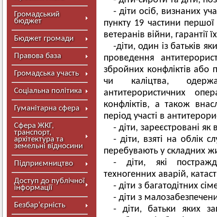
- діти-сироти та діти, п
- діти осіб, визнаних у
Громадський
бюджет
пункту 19 частини першої 
ветеранів війни, гарантії ї
Бюджет громади
-діти, один із батьків як
Правова база
проведення антитерорис
збройних конфліктів або п
Громадська участь
чи каліцтва, одер
Соціальна політика
антитерористичних опе
конфліктів, а також вна
Гуманітарна сфера
період участі в антитерори
Сфера ЖКГ,
- діти, зареєстровані я
транспорт,
- діти, взяті на облік 
архітектура та
земельні відносини
перебувають у складних ж
- діти, які постражд
Підприємництво
техногенних аварій, катас
Доступ до публічної
- діти з багатодітних сім
інформації
- діти з малозабезпечени
Безбар’єрність
- діти, батьки яких з