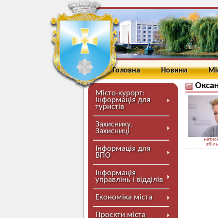
Головна
Новини
Мі
Оксан
Місто-курорт:
інформація для
туристів
Захиснику,
Захисниці
натисн
збіл
Інформація для
ВПО
Інформація
управлінь і відділів
Економіка міста
Проєкти міста