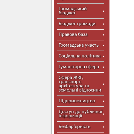
Громадський
бюджет
Бюджет громади
Правова база
Громадська участь
Соціальна політика
Гуманітарна сфера
Сфера ЖКГ,
транспорт,
архітектура та
земельні відносини
Підприємництво
Доступ до публічної
інформації
Безбар’єрність