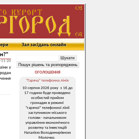
мери
Зал засідань онлайн
ен?"
-11-20
аїни у
ОГОЛОШЕННЯ
Продан
ечення
“Гаряча” телефонна лінія
10 серпня 2026 року з 16 до
17 години буде проведено
особистий прийом
громадян в режимі
“гарячої” телефонної лінії
заступником міського
голови - начальником
управління економічного
розвитку та інвестицій
Наталією Володимирівною
Молочко.