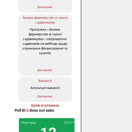
Докладніше
Зелене фермерство в галузі
садівництва
Програма «Зелене
фермерство в галузі
садівництва»: запрошуємо
садівників на вебінар щодо
отримання фінансування та
грантів
Докладніше
Вакансії
Актуальні вакансії
Докладніше
Архів оголошень
Poll ID
0
does not exist.