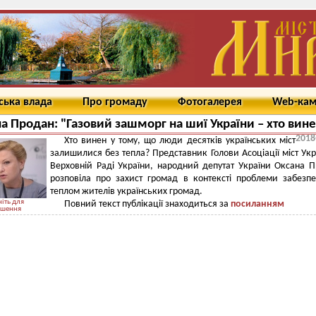
ська влада
Про громаду
Фотогалерея
Web-ка
а Продан: "Газовий зашморг на шиї України – хто вин
2018
Хто винен у тому, що люди десятків українських міст
залишилися без тепла? Представник Голови Асоціації міст Укр
Верховній Раді України, народний депутат України Оксана 
розповіла про захист громад в контексті проблеми забезп
теплом жителів українських громад.
іть для
Повний текст публікації знаходиться за
посиланням
ьшення