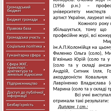
конкурсів. Очолив журі
(1956 р.н.) – профес
Громадський
бюджет
університету мистецтв і
артист України, лауреат м
Бюджет громади
Кожного року кількі
Правова база
збільшується, тому що 
професійне журі, всі конк
Громадська участь
Миргородську 
Соціальна політика
ім.А.П.Коломійця на цьом
Филенко Ольга (соло), Ми
Гуманітарна сфера
В’язінько Юрій (соло та 
Сфера ЖКГ,
(соло та у складі анса
транспорт,
Андрій, Ситник Ілля, Г
архітектура та
земельні відносини
акордеоністи Ковальчук 
Лавріненко Владислава (
Підприємництво
Марина (соло та у складі 
Доступ до публічної
Всі учні виступали у 
інформації
отримали такі результати:
Безбар’єрність
Диплом І ст.: