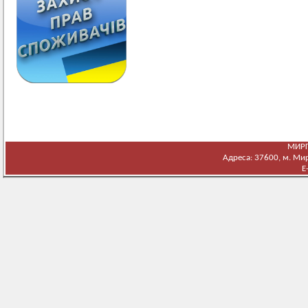
МИРГ
Адреса: 37600, м. Мирг
E