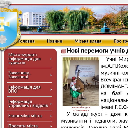
Головна
Новини
Міська влада
Про г
Нові перемоги учнів
Місто-курорт:
інформація для
Учні Ми
туристів
ім.А.П.К
музичні ол
Захиснику,
Захисниці
Всеукраїн
ДОМІНАНТА
Інформація для
ВПО
на базі ф
національ
Інформація
управлінь і відділів
імені Г.С.
натисніть для
збільшення
У складі журі – діячі к
Економіка міста
музиканти і педагоги, ла
Проєкти міста