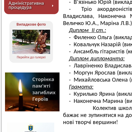
- В’язінько Юрій (викла
Адміністративна
процедура
- Тріо акордеоністів
Владислава, Наконечна М
Величко Ю.А., Маріна Л.В.)
Випадкове фото
Диплом ІІ ст.:
- Филенко Ольга (виклад
- Ковальчук Назарій (вик
- Ансамбль гітаристів (к
Перейти до галереї
Диплом дипломанта:
- Лавріненко Владислав
- Моргун Ярослав (викл
- Михайловська Олена (
Грамота:
- Курилько Ярина (викла
- Наконечна Марина (ви
Колектив школи щиро
бажає не зупинятися на до
нові творчі вершини!