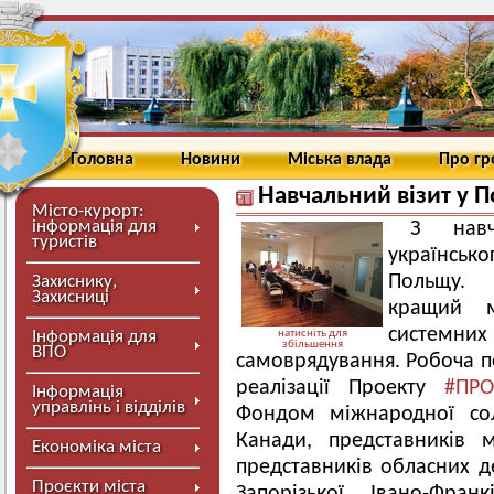
Головна
Новини
Міська влада
Про г
Навчальний візит у 
Місто-курорт:
інформація для
З навч
туристів
українсь
Польщу. 
Захиснику,
Захисниці
кращий м
системни
Інформація для
натисніть для
збільшення
ВПО
самоврядування. Робоча по
реалізації Проекту
#ПРО
Інформація
управлінь і відділів
Фондом міжнародної сол
Канади, представників 
Економіка міста
представників обласних д
Проєкти міста