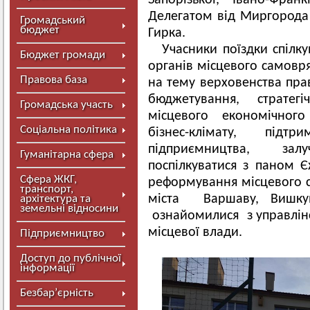
Запорізької, Івано-Фран
Делегатом від Миргорода 
Громадський
бюджет
Гирка.
Учасники поїздки спілк
Бюджет громади
органів місцевого самовр
Правова база
на тему верховенства пра
бюджетування, стратегі
Громадська участь
місцевого економічного
Соціальна політика
бізнес-клімату, під
підприємництва, зал
Гуманітарна сфера
поспілкуватися з паном 
Сфера ЖКГ,
реформування місцевого с
транспорт,
міста Варшаву, Вишкув
архітектура та
земельні відносини
ознайомилися з управлін
місцевої влади.
Підприємництво
Доступ до публічної
інформації
Безбар’єрність