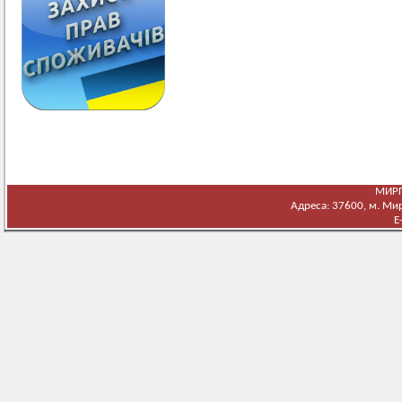
МИРГ
Адреса: 37600, м. Мирг
E