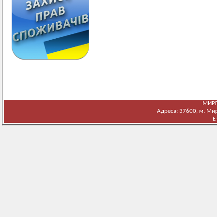
МИРГ
Адреса: 37600, м. Мирг
E