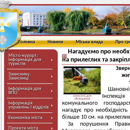
Головна
Новини
Міська влада
Про г
Нагадуємо про необхі
Місто-курорт:
на прилеглих та закріп
інформація для
туристів
Зверн
Захиснику,
жит
Захисниці
Інформація для
Шановні
ВПО
Інспекція
натисніть для
збільшення
комунального господарс
Інформація
управлінь і відділів
нагадує про необхідність
більше 10 см. на прилеглих
Економіка міста
За порушення Прави
Проєкти міста