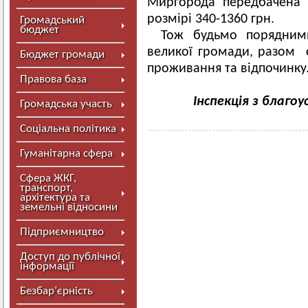
Миргорода передбачена а
розмірі 340-1360 грн.
Громадський
бюджет
Тож будьмо порядним
великої громади, разом 
Бюджет громади
проживання та відпочинку
Правова база
Інспекція з благо
Громадська участь
Соціальна політика
Гуманітарна сфера
Сфера ЖКГ,
транспорт,
архітектура та
земельні відносини
Підприємництво
Доступ до публічної
інформації
Безбар’єрність