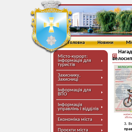
Головна
Новини
Мі
Нагад
Місто-курорт:
велосип
інформація для
туристів
Захиснику,
Захисниці
Інформація для
ВПО
Інформація
управлінь і відділів
натисн
збіл
Економіка міста
В
прав
Проєкти міста