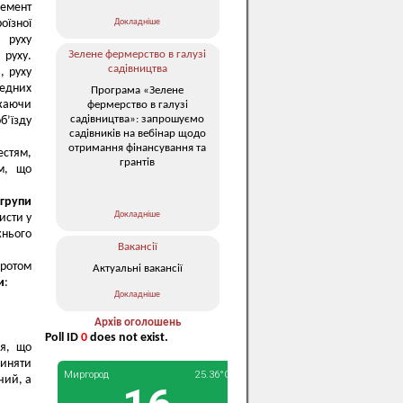
лемент
Докладніше
оїзної
 руху
Зелене фермерство в галузі
 руху.
садівництва
, руху
педних
Програма «Зелене
жаючи
фермерство в галузі
садівництва»: запрошуємо
’їзду
садівників на вебінар щодо
отримання фінансування та
стям,
грантів
м, що
 групи
Докладніше
исти у
жнього
Вакансії
оротом
Актуальні вакансії
и
:
Докладніше
Архів оголошень
Poll ID
0
does not exist.
ля, що
пиняти
чий, а