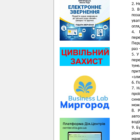
Не
В
поза
уваг
огля
пере
Перш
раз 
У
пере
тун
при
«зли
По
Н
про
синх
може
авто
воді
Б
різк
мане