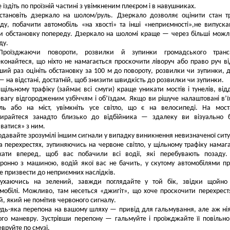
 їздіть по проїзній частині з увімкненим плеєром і в навушниках.
становіть дзеркало на шолом/руль. Дзеркало дозволяє оцінити стан т
ду, побачити автомобіль «на хвості» та інші «неприємності»,не випуск
и обстановку попереду. Дзеркало на шоломі краще — через більші можл
ду.
Проїзджаючи повороти, розвилки й зупинки громадського трансп
конайтеся, що ніхто не намагається проскочити ліворуч або право руч ві
ий раз оцініть обстановку за 100 м до повороту, розвилки чи зупинки, 
— на відстані, достатній, щоб знизити швидкість до розвилки чи зупинки.
 щільному трафіку (займає всі смуги) краще уникати мостів і тунелів, ві
вагу відгородженим узбіччям і об’їздам. Якщо ви рішуче налаштовані в’ї
ель або на міст, увімкніть усе світло, що є на велосипеді. На мос
тирайтеся занадто близько до відбійника — здалеку ви візуально б
ватися» з ним.
давайте зрозумілі іншим сигнали у випадку виникнення невизначеної ситуа
а перехрестях, зупиняючись на червоне світло, у щільному трафіку намаг
їхати вперед, щоб вас побачили всі водії, які перебувають позаду.
ронно з машиною, водій якої вас не бачить, у скутому автомобілями пр
 призвести до неприємних наслідків.
Рухаючись на зелений, завжди поглядайте у той бік, звідки щойно 
мобілі. Можливо, там несеться «джигіт», що хоче проскочити перехрест
й, який не помітив червоного сигналу.
удь-яка перепона на вашому шляху — привід для гальмування, але аж ні
ого маневру. Зустрівши перепону — гальмуйте і проїжджайте її повільно
вруйте по смузі.