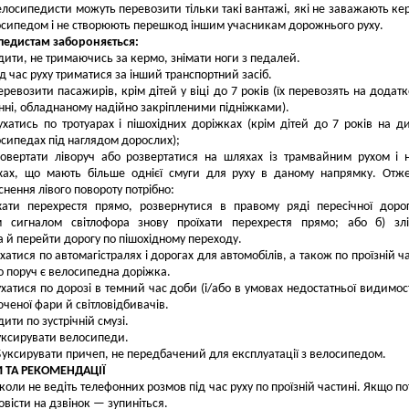
елосипедисти можуть перевозити тільки такі вантажі, які не заважають ке
сипедом і не створюють перешкод іншим учасникам дорожнього руху.
педистам забороняється:
дити, не тримаючись за кермо, знімати ноги з педалей.
д час руху триматися за інший транспортний засіб.
еревозити пасажирів, крім дітей у віці до 7 років (їх перевозять на додат
нні, обладнаному надійно закріпленими підніжками).
ухатись по тротуарах і пішохідних доріжках (крім дітей до 7 років на д
сипедах під наглядом дорослих);
овертати ліворуч або розвертатися на шляхах із трамвайним рухом і 
хах, що мають більше однієї смуги для руху в даному напрямку. Отж
снення лівого повороту потрібно:
хати перехрестя прямо, розвернутися в правому ряді пересічної доро
м сигналом світлофора знову проїхати перехрестя прямо; або б) зл
 й перейти дорогу по пішохідному переходу.
хатися по автомагістралях і дорогах для автомобілів, а також по проїзній ча
 поруч є велосипедна доріжка.
ухатися по дорозі в темний час доби (і/або в умовах недостатньої видимост
ченої фари й світловідбивачів.
дити по зустрічній смузі.
уксирувати велосипеди.
Буксирувати причеп, не передбачений для експлуатації з велосипедом.
 ТА РЕКОМЕНДАЦІЇ
коли не ведіть телефонних розмов під час руху по проїзній частині. Якщо по
овісти на дзвінок — зупиніться.