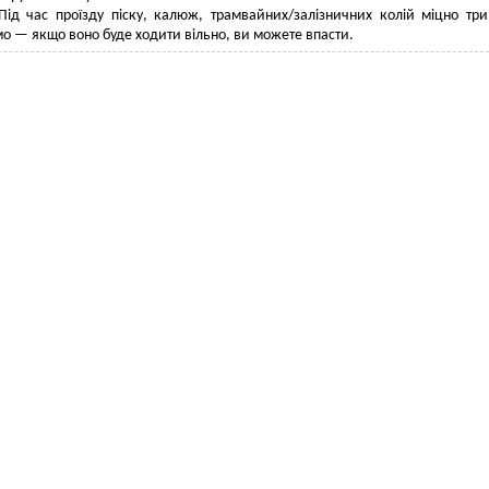
Під час проїзду піску, калюж, трамвайних/залізничних колій міцно тр
о — якщо воно буде ходити вільно, ви можете впасти.