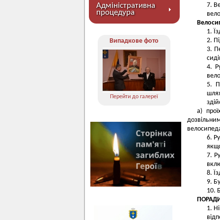
Адміністративна
В
процедура
вело
Велоси
Їз
Пі
Випадкове фото
П
сиді
Р
вело
П
шля
Перейти до галереї
здій
а) прої
дозвільни
велосипеда
Ру
якщо
Р
вклю
Їз
Б
ПОРАДИ
Ні
відп