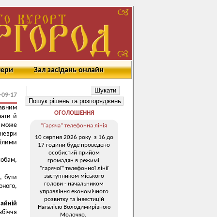
мери
Зал засідань онлайн
-09-17
равним
ОГОЛОШЕННЯ
нати й
 може
“Гаряча” телефонна лінія
аневри
10 серпня 2026 року з 16 до
мілими
17 години буде проведено
особистий прийом
собам,
громадян в режимі
“гарячої” телефонної лінії
заступником міського
л
, бути
голови - начальником
оного,
управління економічного
розвитку та інвестицій
райній
Наталією Володимирівною
збіччя
Молочко.