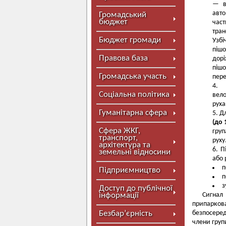
— в
авто
Громадський
бюджет
час
тран
Бюджет громади
Узбі
пішо
Правова база
дор
піш
Громадська участь
пере
Соціальна політика
вел
руха
Гуманітарна сфера
Дл
(до 
Сфера ЖКГ,
груп
транспорт,
руху
архітектура та
П
земельні відносини
або 
п
Підприємництво
п
з
Доступ до публічної
інформації
Сигнал 
припаркова
Безбар’єрність
безпосеред
члени груп