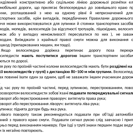
иділений конструктивно або суцільною лінією дорожньої розмітки е
мобільної дороги, що прилягає безпосередньо до зовнішнього краю пр
тини, розташований з нею на одному рівні й непризначений для
спортних засобів, крім випадків, передбачених Правилами дорожнього
ччя може використовуватися для зупинки й стоянки транспортних засобів
ходів, мопедів, велосипедів (за відсутності тротуарів, пішохідних, велоси
іжок або у випадку неможливості пересуватися по них ), не зава
оходам. Виїжджати з крайньої правої смуги можна для виконання об
шкод (припаркованих машин, ям тощо).
Якщо велосипедна доріжка перетинає дорогу поза перехре
осипедисти
мають поступитися дорогою
іншим транспортним засоба
ються по дорозі.
я руху по проїзній частині колони велосипедистів мають бути
розділені на
10 велосипедистів
у групі) з дистанцією 80–100 м між
групами.
Велосипед
ах повинні їхати один за одним, щоб не заважати іншим учасникам доро
.
ід час руху по проїзній частині, перед зупинкою, перестроюванням, пов
розворотом велосипедисти зобов'язані
подавати попереджувальні сигнал
оворот або перестроювання праворуч: витягнута права рука;
оворот або перестроювання ліворуч: витягнута ліва рука;
упинка: піднята догори будь-яка рука.
лівого повороту також рекомендується подавати при об’їзді автомобі
ний з правого краю смуги. Подавати сигнал рукою слід завчасно і при
ньо перед виконанням маневру. При їзді у групі знаки першим подає веду
и їх негайно повторюють.