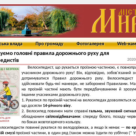
ська влада
Про громаду
Фотогалерея
Web-ка
уємо головні правила дорожнього руху для
2020
едистів
Велосипедист, що рухається проїзною частиною, є повноп
учасником дорожнього руху! Він, відповідно, зобов'язаний з
дотримуватися Правил дорожнього руху. Велосипедист
здійснювати будь-які маневри, не заборонені Правилами. М
на проїзній частині мають бути передбачуваними й зрозу
іншими учасниками дорожнього руху.
Рухатися по проїзній частині на велосипедах дозволяється о
що досягли
14-річного віку
.
Велосипед повинен мати справні
гальма, звуковий сигна
обладнаним
світловідбивачами
: спереду білого, позаду черв
іть для
ьшення
по боках жовтогарячого кольору.
елосипедисти повинні рухатися по велодоріжках, а якщо їх немає —
по к
ій смузі
проїзної частини, в один ряд (також можна їздити по узбіччю (* У