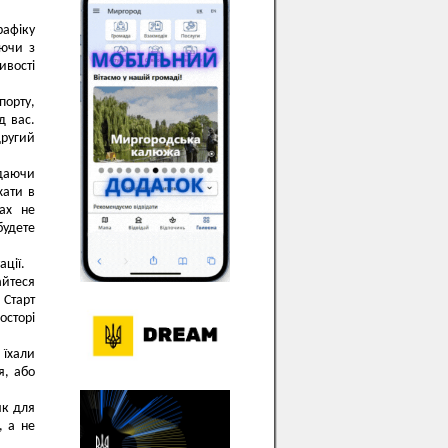
рафіку
аючи з
ивості
орту,
д вас.
другий
ддаючи
хати в
тах не
удете
ції.
айтеся
 Старт
осторі
їхали
я, або
як для
, а не