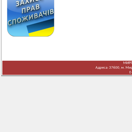
МИРГ
Адреса: 37600, м. Мирг
E