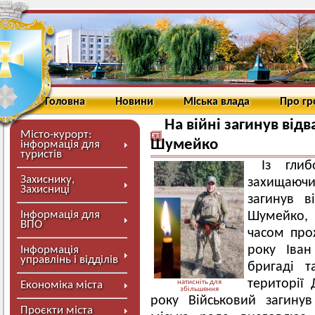
Головна
Новини
Міська влада
Про г
На війні загинув від
Місто-курорт:
Шумейко
інформація для
туристів
Із гли
Захиснику,
захищаючи 
Захисниці
загинув в
Інформація для
Шумейко, 
ВПО
часом про
року Іван
Інформація
управлінь і відділів
бригаді 
території 
натисніть для
Економіка міста
збільшення
року Військовий загину
Проєкти міста