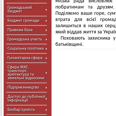
міська рада висловлює 
побратимам та друзям
Громадський
бюджет
Поділяємо ваше горе, су
втрата для всієї грома
Бюджет громади
залишиться в наших серця
Правова база
який віддав життя за Украї
Поховають захисника 
Громадська участь
батьківщині.
Соціальна політика
Гуманітарна сфера
Сфера ЖКГ,
транспорт,
архітектура та
земельні відносини
Підприємництво
Доступ до публічної
інформації
Безбар’єрність