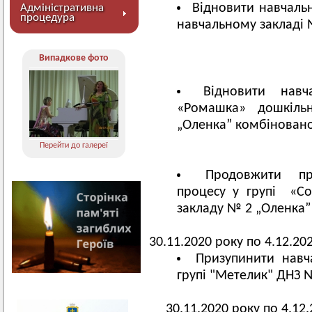
Відновити навчаль
Адміністративна
процедура
навчальному закладі 
Випадкове фото
Відновити навч
«Ромашка» дошкіль
„Оленка” комбіновано
Перейти до галереї
Продовжити при
процесу у групі «Со
закладу № 2 „Оленка”
Термін 
30.11.2020 року по 4.12.20
Призупинити навч
групі "Метелик" ДНЗ 
Термін 
30.11.2020 року по 4.12.