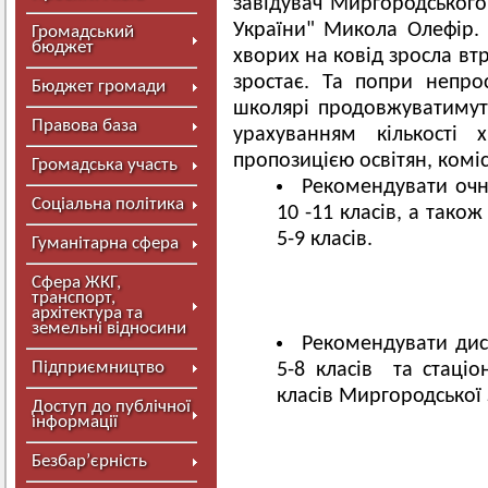
завідувач Миргородсько
України" Микола Олефір. 
Громадський
бюджет
хворих на ковід зросла вт
зростає. Та попри непро
Бюджет громади
школярі продовжуватимуть
Правова база
урахуванням кількості
пропозицією освітян, коміс
Громадська участь
Рекомендувати очн
Соціальна політика
10 -11 класів, а так
5-9 класів.
Гуманітарна сфера
Сфера ЖКГ,
транспорт,
архітектура та
земельні відносини
Рекомендувати дис
Підприємництво
5-8 класів та стаціо
класів Миргородської З
Доступ до публічної
інформації
Безбар’єрність