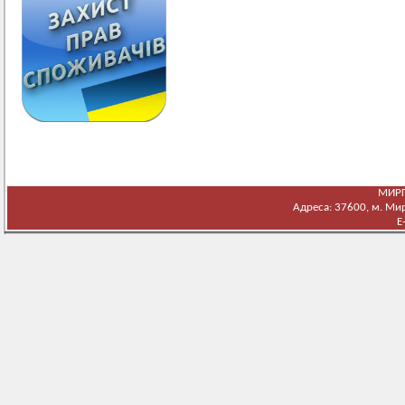
МИРГ
Адреса: 37600, м. Мирг
E