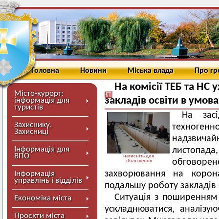
Головна
Новини
Міська влада
Про г
На комісії ТЕБ та НС
Місто-курорт:
закладів освіти в умов
інформація для
туристів
На засі
Захиснику,
техноге
Захисниці
надзвича
Інформація для
листопад
ВПО
натисніть для
обговор
збільшення
захворювання на корона
Інформація
управлінь і відділів
подальшу роботу закладів 
Ситуація з поширенням 
Економіка міста
ускладнюватися, аналізую
Проєкти міста