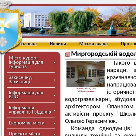
Головна
Новини
Міська влада
Про г
Миргородській водол
Місто-курорт:
інформація для
Такого 
туристів
наради, 
краєзнавчо
Захиснику,
Захисниці
напрацю
натисніть для
історич
збільшення
Інформація для
ВПО
водогрязелікарні, збудов
архітектором Опанасом
Інформація
управлінь і відділів
активісти проекту "Школ
Ольгою Герасим'юк.
Економіка міста
Команда однодумців: а
Проєкти міста