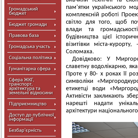
вивчили технічні та еко
пам’ятки українського м
Громадський
бюджет
комплексній роботі Проек
світло для того, щоб по
Бюджет громади
влади та громадськост
Правова база
будівництва цієї історич
візитівки міста-курорту,
Громадська участь
Соломаха.
Соціальна політика
Довідково: У Миргоро
славетну водолікарню, яка
Гуманітарна сфера
Проте у 80- х роках її ро
Сфера ЖКГ,
символіки «Миргородкур
транспорт,
етикетці води «Миргоро
архітектура та
земельні відносини
Активісти закликають збер
нарешті надати унікал
Підприємництво
архітектури національного
Доступ до публічної
інформації
Безбар’єрність