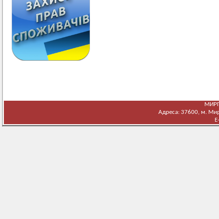
МИРГ
Адреса: 37600, м. Мирг
E